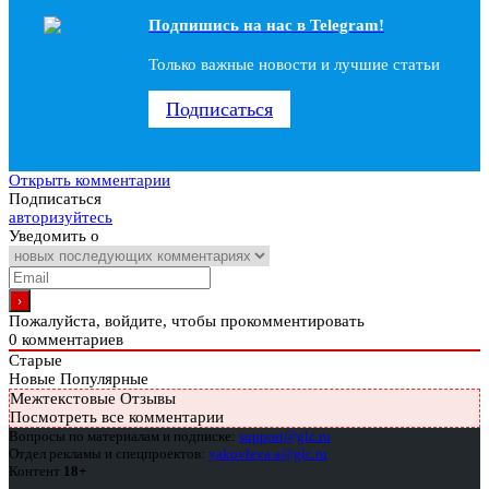
Подпишись на наc в Telegram!
Только важные новости и лучшие статьи
Подписаться
Открыть комментарии
Подписаться
авторизуйтесь
Уведомить о
Пожалуйста, войдите, чтобы прокомментировать
0
комментариев
Старые
Новые
Популярные
Межтекстовые Отзывы
Посмотреть все комментарии
Вопросы по материалам и подписке:
support@glc.ru
Отдел рекламы и спецпроектов:
yakovleva.a@glc.ru
Контент
18+