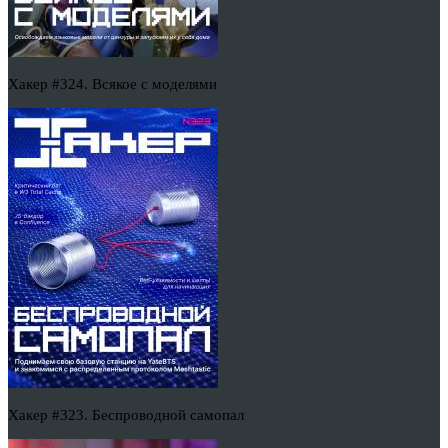
Хакер #324. Всякое с моделями
Хакер #323. Беспроводной самопал