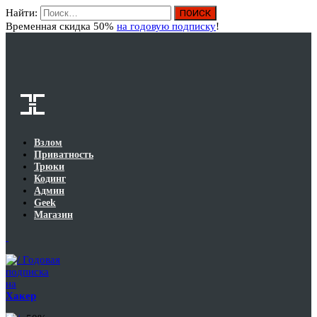
Найти:
Вход
Временная скидка 50%
на годовую подписку
!
Взлом
Приватность
Трюки
Кодинг
Админ
Geek
Магазин
Годовая
подписка
на
Хакер