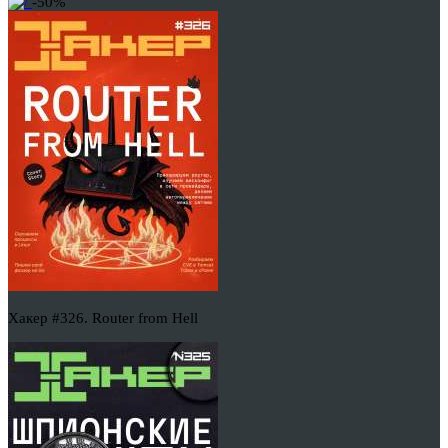
-50%
Хакер #326. Router from Hell