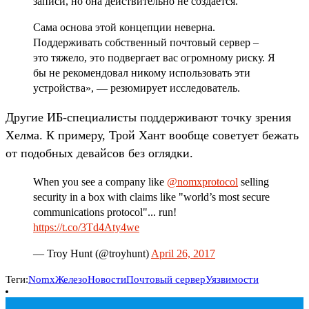
записи, но она действительно не создается.
Сама основа этой концепции неверна.
Поддерживать собственный почтовый сервер –
это тяжело, это подвергает вас огромному риску. Я
бы не рекомендовал никому использовать эти
устройства», — резюмирует исследователь.
Другие ИБ-специалисты поддерживают точку зрения
Хелма. К примеру, Трой Хант вообще советует бежать
от подобных девайсов без оглядки.
When you see a company like
@nomxprotocol
selling
security in a box with claims like "world’s most secure
communications protocol"... run!
https://t.co/3Td4Aty4we
— Troy Hunt (@troyhunt)
April 26, 2017
Теги:
Nomx
Железо
Новости
Почтовый сервер
Уязвимости