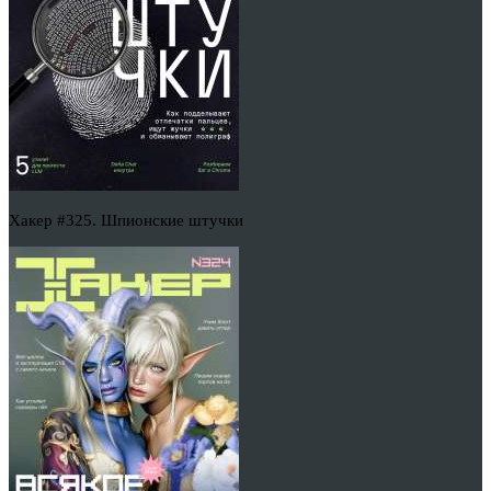
Хакер #325. Шпионские штучки