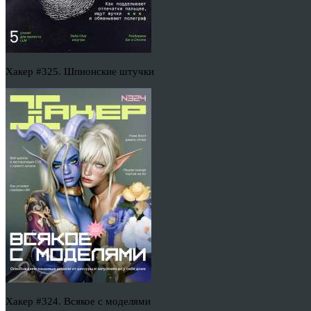
Хакер #325. Шпионские штучки
Хакер #324. Всякое с моделями