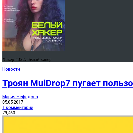
Хакер #322. Белый хакер
Новости
Троян MulDrop7 пугает поль
Мария Нефёдова
05.05.2017
1 комментарий
79,460