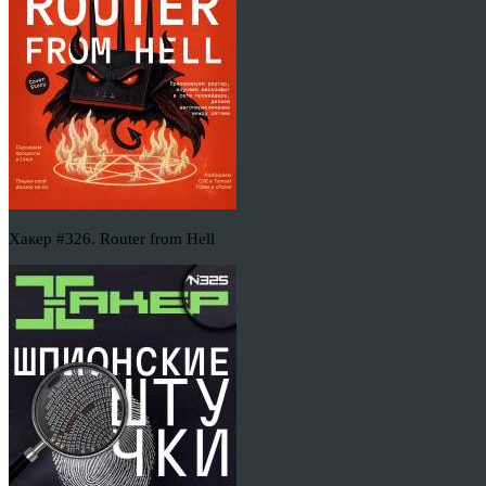
Хакер #326. Router from Hell