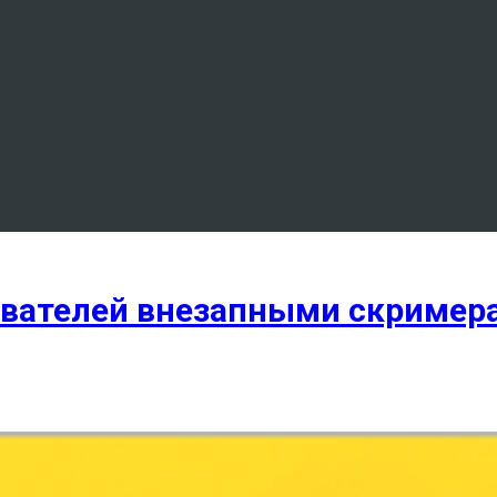
зователей внезапными скример