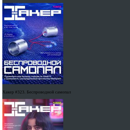
Хакер #323. Беспроводной самопал