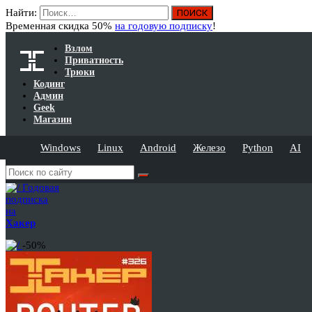
Найти:
Временная скидка 50%
на годовую подписку
!
Взлом
Приватность
Трюки
Кодинг
Админ
Geek
Магазин
Windows
Linux
Android
Железо
Python
AI
Годовая
подписка
на
Хакер
-50%