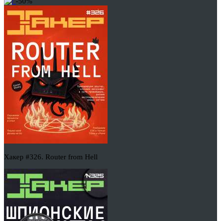
-50%
Хакер #326. Router from Hell