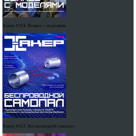
Хакер #324. Всякое с моделями
Хакер #323. Беспроводной самопал