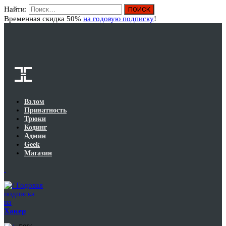
Найти:
Вход
Временная скидка 50%
на годовую подписку
!
Взлом
Приватность
Трюки
Кодинг
Админ
Geek
Магазин
Годовая
подписка
на
Хакер