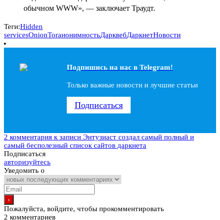
обычном WWW», — заключает Траудт.
Теги:
Hidden
services
Onion
Tor
анонимность
Дарквеб
Даркнет
Новости
Подпишись на наc в Telegram!
Только важные новости и лучшие статьи
Подписаться
2 комментария
к записи Энтузиаст создал самый полный и
самый бесполезный список сайтов даркнета
Подписаться
авторизуйтесь
Уведомить о
Пожалуйста, войдите, чтобы прокомментировать
2
комментариев