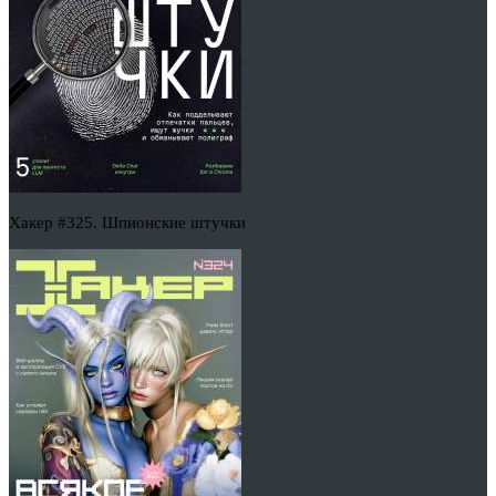
Хакер #325. Шпионские штучки