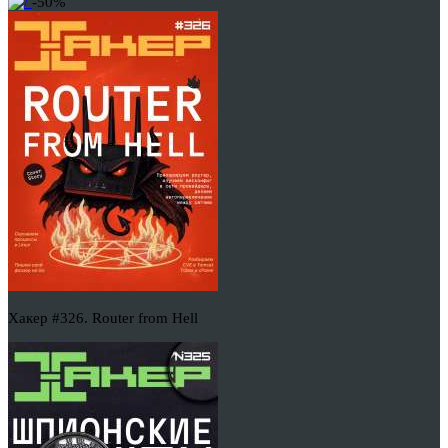
-50%
Хакер #326. Router from Hell