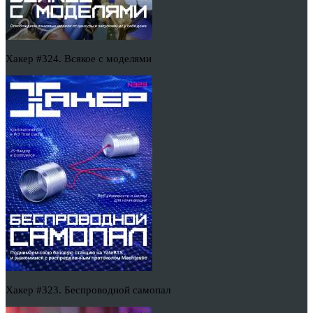
Хакер #324. Всякое с моделями
Хакер #323. Беспроводной самопал