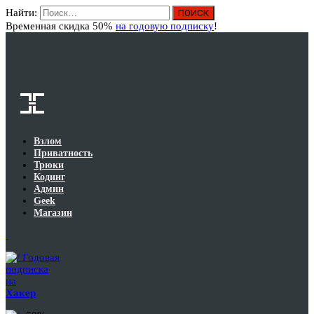
Найти:
Вход
Временная скидка 50%
на годовую подписку
!
Взлом
Приватность
Трюки
Кодинг
Админ
Geek
Магазин
Годовая
подписка
на
Хакер