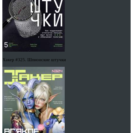
Хакер #325. Шпионские штучки