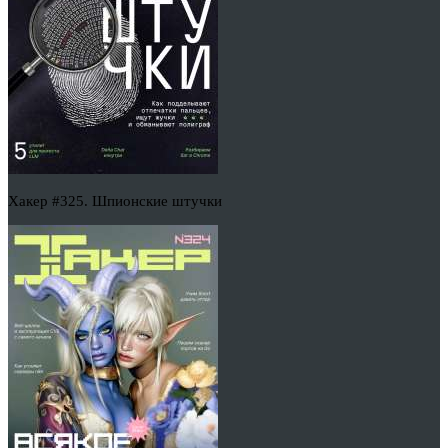
Хакер #325. Шпионские штучки