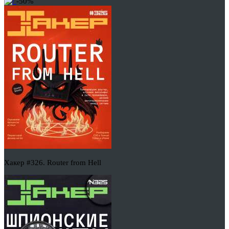
-50%
Хакер #326. Router from Hell