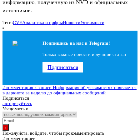
информацию, полученную из NVD и официальных
источников.
Теги:
CVE
Аналитика и цифры
Новости
Уязвимости
Подпишись на наc в Telegram!
Только важные новости и лучшие статьи
Подписаться
2 комментария
к записи Информация об уязвимостях появляется
в даркнете за неделю до официальных сообщений
Подписаться
авторизуйтесь
Уведомить о
Пожалуйста, войдите, чтобы прокомментировать
2
комментариев