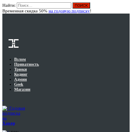
Найти:
Вход
Временная скидка 50%
на годовую подписку
!
Взлом
Приватность
Трюки
Кодинг
Админ
Geek
Магазин
Годовая
подписка
на
Хакер