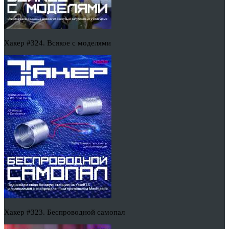
Хакер #324. Всякое с моделями
Хакер #323. Беспроводной самопал