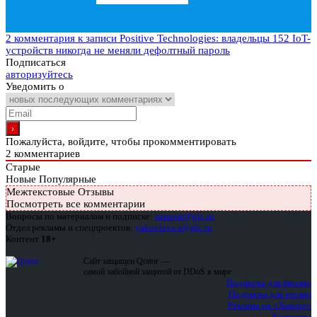
2 комментария
к записи Positive Technologies: владельцы 152 IoT-
устройств никогда не меняли дефолтный пароль
Подписаться
авторизуйтесь
Уведомить о
Пожалуйста, войдите, чтобы прокомментировать
2
комментариев
Старые
Новые
Популярные
Межтекстовые Отзывы
Посмотреть все комментарии
Вопросы по материалам и подписке:
support@glc.ru
Отдел рекламы и спецпроектов:
yakovleva.a@glc.ru
Контент
18+
Сайт защищен Qrator —
самой забойной защитой от DDoS в мире
Подписка для физлиц
Подписка для юрлиц
Реклама на «Хакере»
Контакты