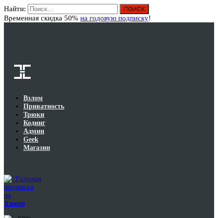
Найти:
Вход
Временная скидка 50%
на годовую подписку
!
Взлом
Приватность
Трюки
Кодинг
Админ
Geek
Магазин
Годовая
подписка
на
Хакер