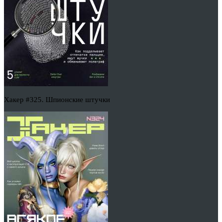
Хакер #325. Шпионские штучки