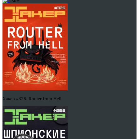
-50%
Хакер #326. Router from Hell