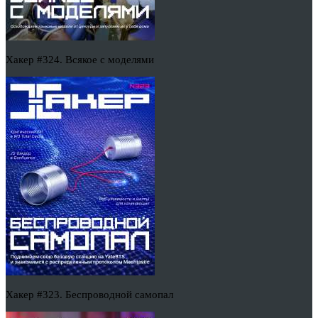
Хакер #324. Всякое с моделями
Хакер #323. Беспроводной самопал