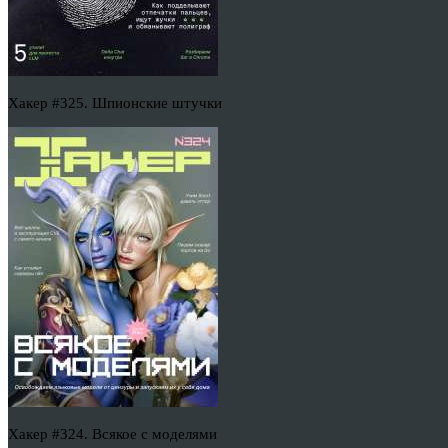
Хакер #325. Шпионские штучки
Хакер #324. Всякое с моделями