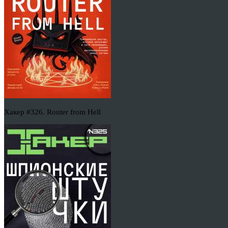
Хакер #326. Router from Hell