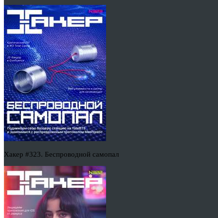
Хакер #323. Беспроводной самопал