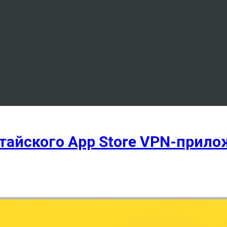
итайского App Store VPN-прил