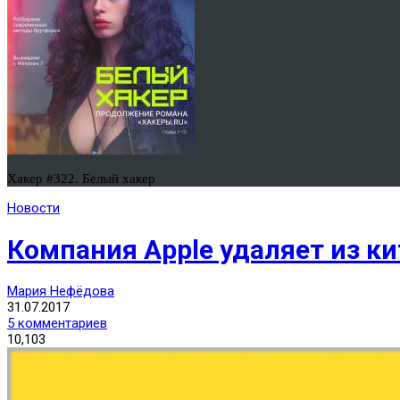
Хакер #322. Белый хакер
Новости
Компания Apple удаляет из к
Мария Нефёдова
31.07.2017
5 комментариев
10,103