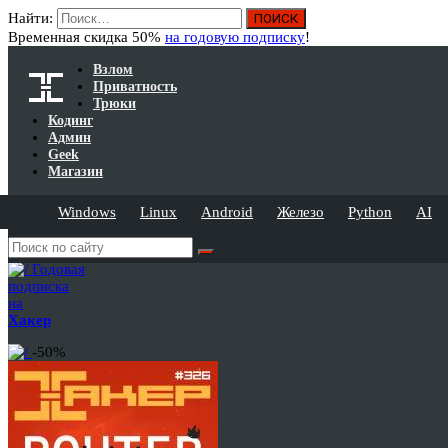
Найти:
Временная скидка 50%
на годовую подписку
!
Взлом
Приватность
Трюки
Кодинг
Админ
Geek
Магазин
Windows
Linux
Android
Железо
Python
AI
Годовая
подписка
на
Хакер
-50%