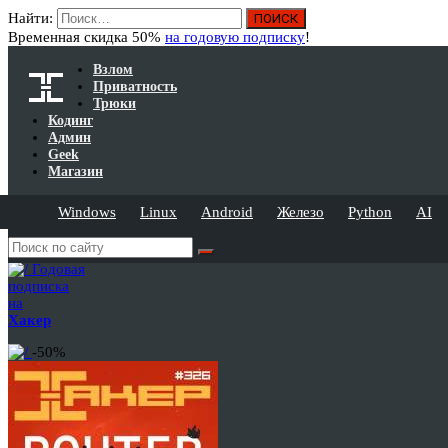
Найти:
Временная скидка 50%
на годовую подписку
!
Взлом
Приватность
Трюки
Кодинг
Админ
Geek
Магазин
Windows
Linux
Android
Железо
Python
AI
Годовая
подписка
на
Хакер
-50%