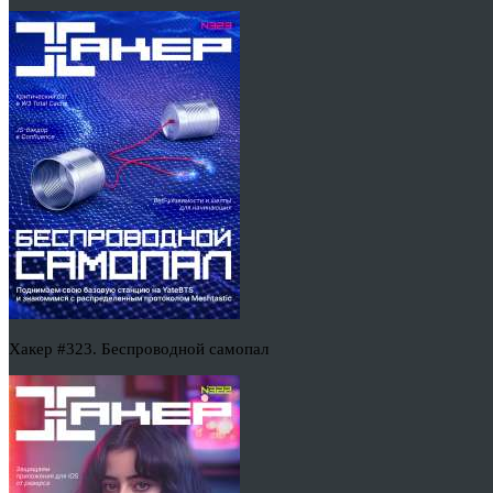
Хакер #323. Беспроводной самопал