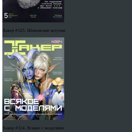
Хакер #325. Шпионские штучки
Хакер #324. Всякое с моделями