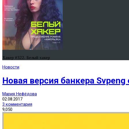
Хакер #322. Белый хакер
Новости
Новая версия банкера Svpeng
Мария Нефёдова
02.08.2017
3 комментария
9,050