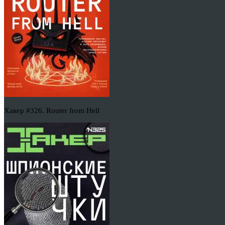
Хакер #326. Router from Hell