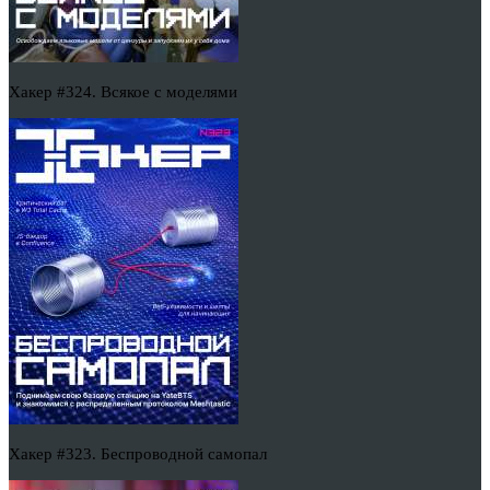
Хакер #324. Всякое с моделями
Хакер #323. Беспроводной самопал