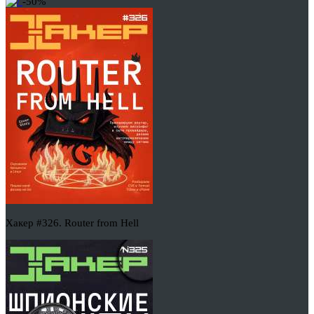
-50%
Хакер #326. Router from Hell