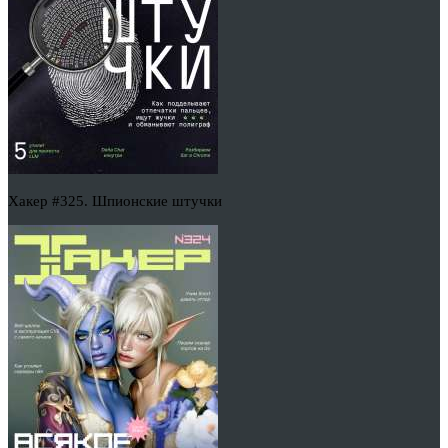
Хакер #325. Шпионские штучки