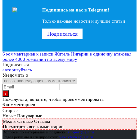
Подпишись на наc в Telegram!
Только важные новости и лучшие статьи
Подписаться
6 комментариев
к записи Житель Нигерии в одиночку атаковал
более 4000 компаний по всему миру
Подписаться
авторизуйтесь
Уведомить о
Пожалуйста, войдите, чтобы прокомментировать
6
комментариев
Старые
Новые
Популярные
Межтекстовые Отзывы
Посмотреть все комментарии
Вопросы по материалам и подписке:
support@glc.ru
Отдел рекламы и спецпроектов:
yakovleva.a@glc.ru