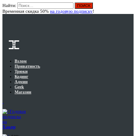
Найти:
Вход
Временная скидка 50%
на годовую подписку
!
Взлом
Приватность
Трюки
Кодинг
Админ
Geek
Магазин
Годовая
подписка
на
Хакер