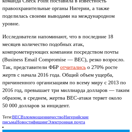
команда Check Point поставила в известность
правоохранительные органы Нигерии, а также
поделилась своими выводами на международном
уровне.
Исследователи напоминают, что в последние 18
месяцев количество подобных атак,
компрометирующих компании посредством почты
(Business Email Compromise — BEC), резко возросло.
Так, представители ФБР
отчитались
о 270% росте
жертв с начала 2016 года. Общий объем ущерба,
причиненного организациям по всему миру с 2013 по
2016 год, превышает три миллиарда долларов — таким
образом, в среднем, жертва BEC-атаки теряет около
50 000 долларов за инцидент.
Теги:
BEC
Взлом
мошенничество
Нигерийские
письма
Новости
фишинг
Электронная почта