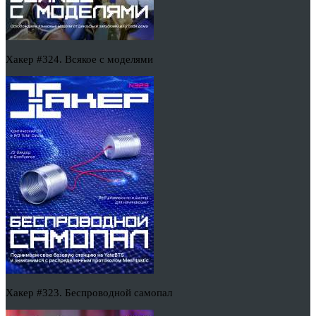
Хакер #324. Всякое с моделями
Хакер #323. Беспроводной самопал