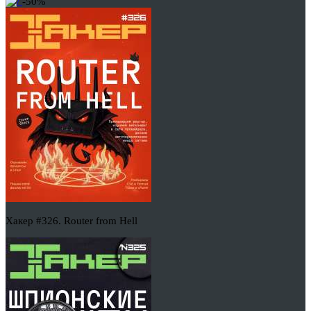
-50%
Хакер #326. Router from Hell