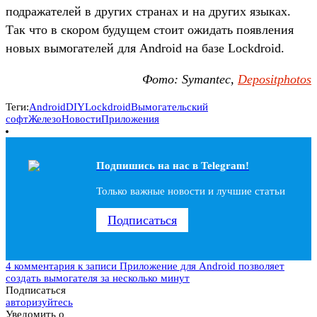
подражателей в других странах и на других языках.
Так что в скором будущем стоит ожидать появления
новых вымогателей для Android на базе Lockdroid.
Фото: Symantec,
Depositphotos
Теги:
Android
DIY
Lockdroid
Вымогательский
софт
Железо
Новости
Приложения
Подпишись на наc в Telegram!
Только важные новости и лучшие статьи
Подписаться
4 комментария
к записи Приложение для Android позволяет
создать вымогателя за несколько минут
Подписаться
авторизуйтесь
Уведомить о