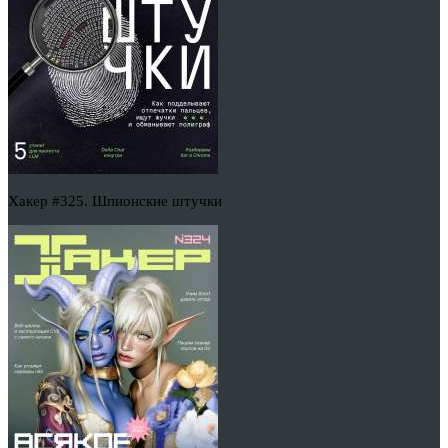
Хакер #325. Шпионские штучки