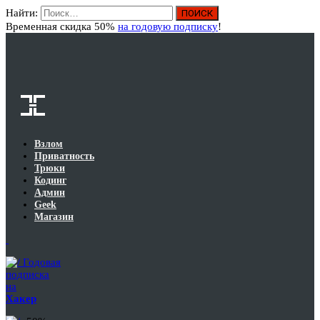
Найти:
Вход
Временная скидка 50%
на годовую подписку
!
Взлом
Приватность
Трюки
Кодинг
Админ
Geek
Магазин
Годовая
подписка
на
Хакер