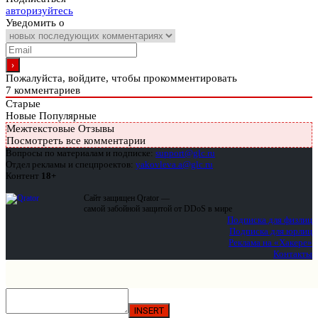
авторизуйтесь
Уведомить о
Пожалуйста, войдите, чтобы прокомментировать
7
комментариев
Старые
Новые
Популярные
Межтекстовые Отзывы
Посмотреть все комментарии
Вопросы по материалам и подписке:
support@glc.ru
Отдел рекламы и спецпроектов:
yakovleva.a@glc.ru
Контент
18+
Сайт защищен Qrator —
самой забойной защитой от DDoS в мире
Подписка для физлиц
Подписка для юрлиц
Реклама на «Хакере»
Контакты
INSERT