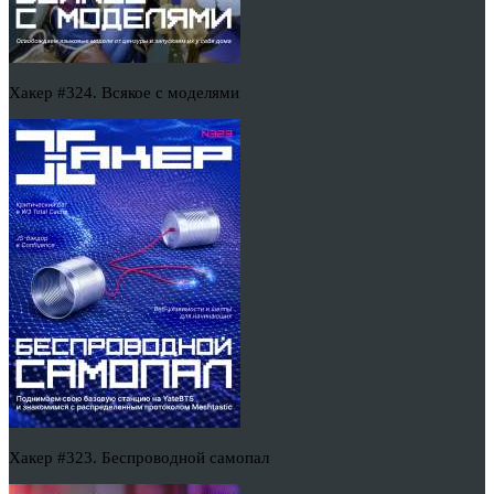
Хакер #324. Всякое с моделями
Хакер #323. Беспроводной самопал