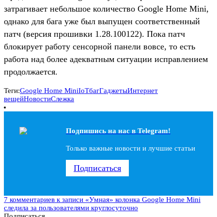
затрагивает небольшое количество Google Home Mini,
однако для бага уже был выпущен соответственный
патч (версия прошивки 1.28.100122). Пока патч
блокирует работу сенсорной панели вовсе, то есть
работа над более адекватным ситуации исправлением
продолжается.
Теги:
Google Home Mini
IoT
баг
Гаджеты
Интернет
вещей
Новости
Слежка
Подпишись на наc в Telegram!
Только важные новости и лучшие статьи
Подписаться
7 комментариев
к записи «Умная» колонка Google Home Mini
следила за пользователями круглосуточно
Подписаться