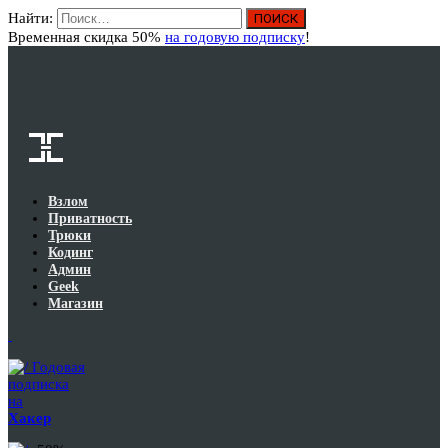
Найти:
Вход
Временная скидка 50%
на годовую подписку
!
Взлом
Приватность
Трюки
Кодинг
Админ
Geek
Магазин
Годовая
подписка
на
Хакер