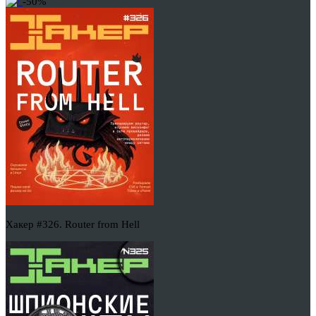
-50%
Хакер #326. Router from Hell