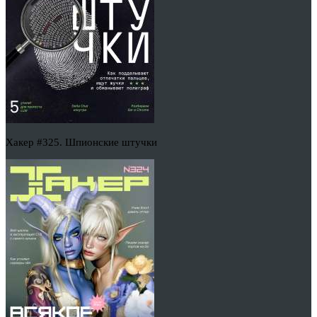
Хакер #325. Шпионские штучки