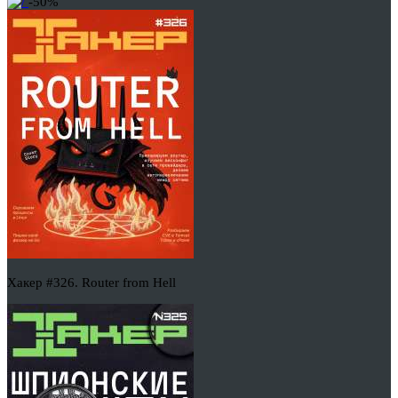
-50%
Хакер #326. Router from Hell