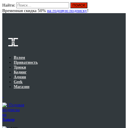
Найти:
Вход
Временная скидка 50%
на годовую подписку
!
Взлом
Приватность
Трюки
Кодинг
Админ
Geek
Магазин
Годовая
подписка
на
Хакер