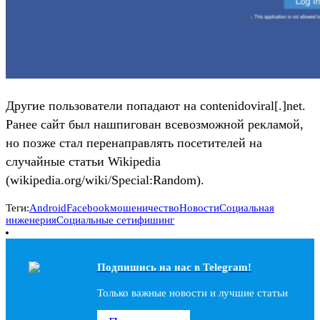
Другие пользователи попадают на contenidoviral[.]net.
Ранее сайт был нашпигован всевозможной рекламой,
но позже стал перенаправлять посетителей на
случайные статьи Wikipedia
(wikipedia.org/wiki/Special:Random).
Теги:
Android
Facebook
мошеничество
Новости
Социальная
инженерия
Социальные сети
фишинг
Подпишись на наc в Telegram!
Только важные новости и лучшие статьи