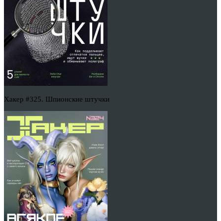
Хакер #325. Шпионские штучки