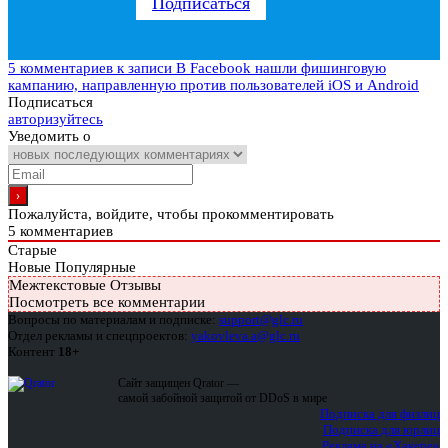
Подписаться
5 комментариев
к записи В Facebook нашли фишинговую
кампанию, направленную против пользователей iOS и Android
Подписаться
авторизуйтесь
Уведомить о
Пожалуйста, войдите, чтобы прокомментировать
5
комментариев
Старые
Новые
Популярные
Межтекстовые Отзывы
Посмотреть все комментарии
Вопросы по материалам и подписке:
support@glc.ru
Отдел рекламы и спецпроектов:
yakovleva.a@glc.ru
Контент
18+
Сайт защищен Qrator —
самой забойной защитой от DDoS в мире
Подписка для физлиц
Подписка для юрлиц
Реклама на «Хакере»