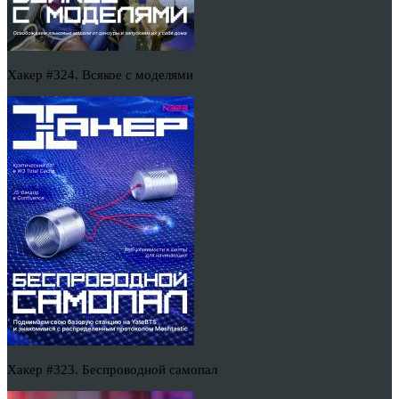
Хакер #324. Всякое с моделями
Хакер #323. Беспроводной самопал