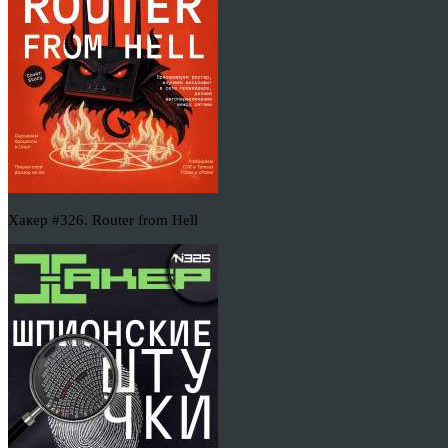
Хакер #326. Router from Hell