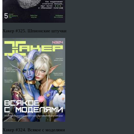
Хакер #325. Шпионские штучки
Хакер #324. Всякое с моделями