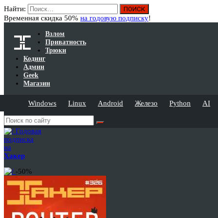
Найти:
Временная скидка 50%
на годовую подписку
!
Взлом
Приватность
Трюки
Кодинг
Админ
Geek
Магазин
Windows
Linux
Android
Железо
Python
AI
Годовая
подписка
на
Хакер
-50%