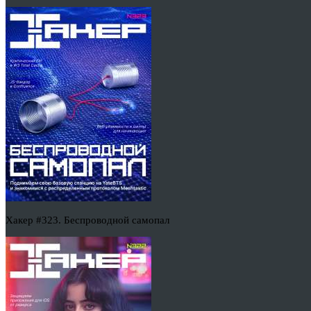
Хакер #323. Беспроводной самопал