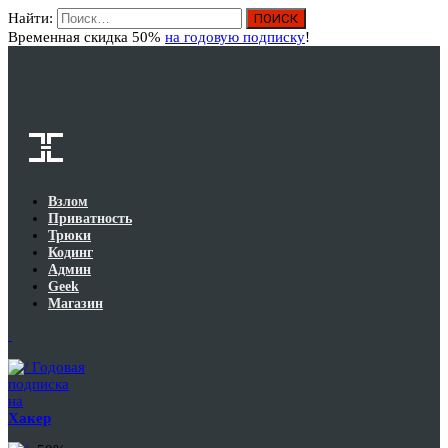
Найти:
Вход
Временная скидка 50%
на годовую подписку
!
Взлом
Приватность
Трюки
Кодинг
Админ
Geek
Магазин
Годовая
подписка
на
Хакер