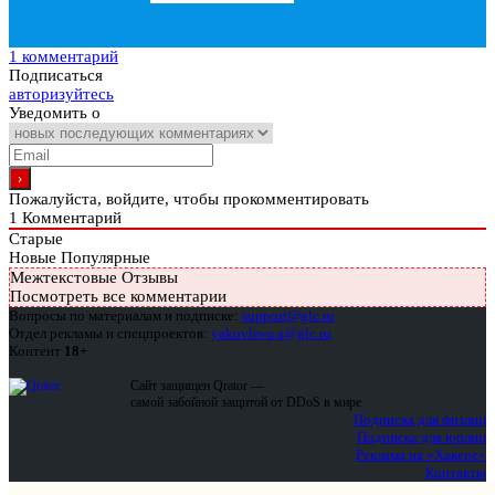
1 комментарий
Подписаться
авторизуйтесь
Уведомить о
Пожалуйста, войдите, чтобы прокомментировать
1
Комментарий
Старые
Новые
Популярные
Межтекстовые Отзывы
Посмотреть все комментарии
Вопросы по материалам и подписке:
support@glc.ru
Отдел рекламы и спецпроектов:
yakovleva.a@glc.ru
Контент
18+
Сайт защищен Qrator —
самой забойной защитой от DDoS в мире
Подписка для физлиц
Подписка для юрлиц
Реклама на «Хакере»
Контакты