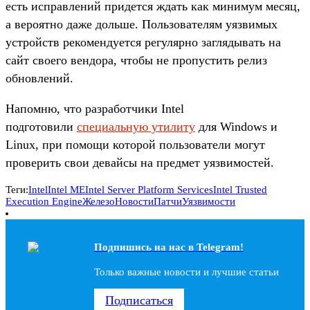
есть исправлений придется ждать как минимум месяц,
а вероятно даже дольше. Пользователям уязвимых
устройств рекомендуется регулярно заглядывать на
сайт своего вендора, чтобы не пропустить релиз
обновлений.
Напомню, что разработчики Intel
подготовили
специальную утилиту
для Windows и
Linux, при помощи которой пользователи могут
проверить свои девайсы на предмет уязвимостей.
Теги:
Intel
Intel ME
Intel Server Platform Services
Intel Trusted
Execution Engine
Железо
Новости
Патчи
Уязвимости
Подпишись на наc в Telegram!
Только важные новости и лучшие статьи
Подписаться