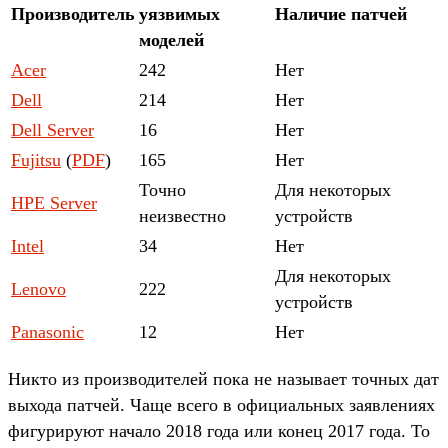
Производитель
уязвимых
Наличие патчей
моделей
Acer
242
Нет
Dell
214
Нет
Dell Server
16
Нет
Fujitsu
(
PDF
)
165
Нет
Точно
Для некоторых
HPE Server
неизвестно
устройств
Intel
34
Нет
Для некоторых
Lenovo
222
устройств
Panasonic
12
Нет
Никто из производителей пока не называет точных дат
выхода патчей. Чаще всего в официальных заявлениях
фигурируют начало 2018 года или конец 2017 года. То