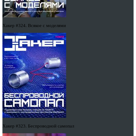
Хакер #324. Всякое с моделями
Хакер #323. Беспроводной самопал