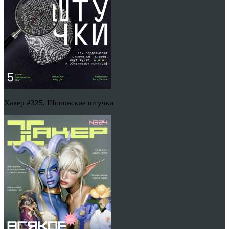
Хакер #325. Шпионские штучки