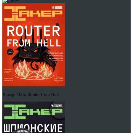
-50%
Хакер #326. Router from Hell