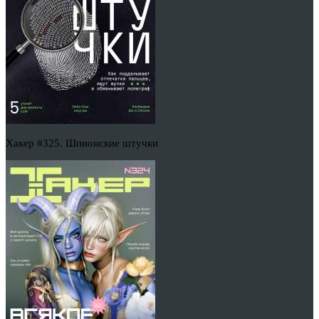
Хакер #325. Шпионские штучки