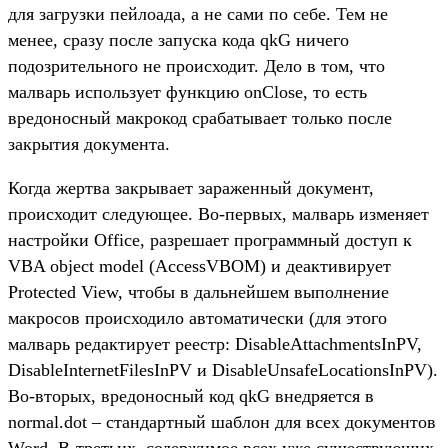
для загрузки пейлоада, а не сами по себе. Тем не
менее, сразу после запуска кода qkG ничего
подозрительного не происходит. Дело в том, что
малварь использует функцию onClose, то есть
вредоносный макрокод срабатывает только после
закрытия документа.
Когда жертва закрывает зараженный документ,
происходит следующее. Во-первых, малварь изменяет
настройки Office, разрешает программный доступ к
VBA object model (AccessVBOM) и деактивирует
Protected View, чтобы в дальнейшем выполнение
макросов происходило автоматически (для этого
малварь редактирует реестр: DisableAttachmentsInPV,
DisableInternetFilesInPV и DisableUnsafeLocationsInPV).
Во-вторых, вредоносный код qkG внедряется в
normal.dot – стандартный шаблон для всех документов
Word. В-третьих, содержимое всех уже существующих