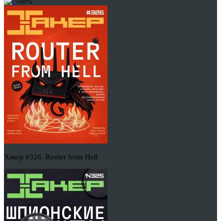
-50%
Хакер #326. Router from Hell