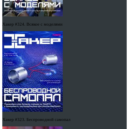
Хакер #324. Всякое с моделями
Хакер #323. Беспроводной самопал