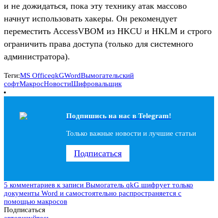
и не дожидаться, пока эту технику атак массово
начнут использовать хакеры. Он рекомендует
переместить AccessVBOM из HKCU и HKLM и строго
ограничить права доступа (только для системного
администратора).
Теги:
MS Office
qkG
Word
Вымогательский
софт
Макрос
Новости
Шифровальщик
Подпишись на наc в Telegram!
Только важные новости и лучшие статьи
Подписаться
5 комментариев
к записи Вымогатель qkG шифрует только
документы Word и самостоятельно распространяется с
помощью макросов
Подписаться