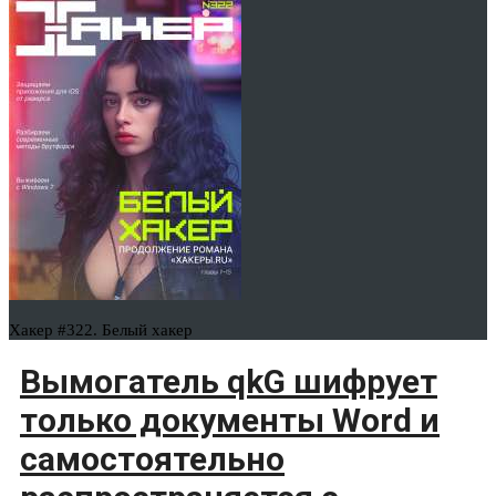
Хакер #322. Белый хакер
Вымогатель qkG шифрует
только документы Word и
самостоятельно