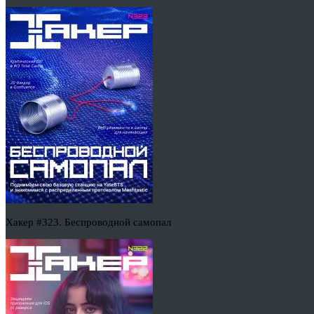
Хакер #323. Беспроводной самопал