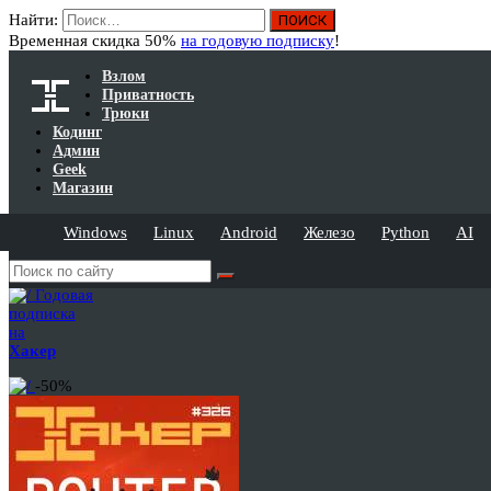
Найти:
Временная скидка 50%
на годовую подписку
!
Взлом
Приватность
Трюки
Кодинг
Админ
Geek
Магазин
Windows
Linux
Android
Железо
Python
AI
Годовая
подписка
на
Хакер
-50%