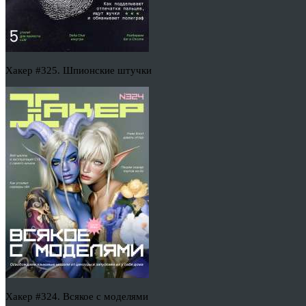
Хакер #325. Шпионские штучки
Хакер #324. Всякое с моделями