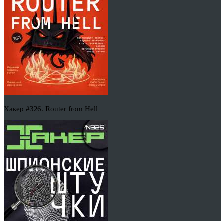
Хакер #326. Router from Hell