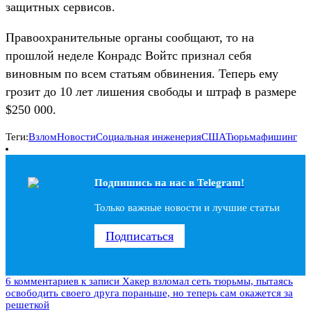
защитных сервисов.
Правоохранительные органы сообщают, то на
прошлой неделе Конрадс Войтс признал себя
виновным по всем статьям обвинения. Теперь ему
грозит до 10 лет лишения свободы и штраф в размере
$250 000.
Теги:
Взлом
Новости
Социальная инженерия
США
Тюрьма
фишинг
Подпишись на наc в Telegram!
Только важные новости и лучшие статьи
Подписаться
6 комментариев
к записи Хакер взломал сеть тюрьмы, пытаясь
освободить своего друга пораньше, но теперь сам окажется за
решеткой