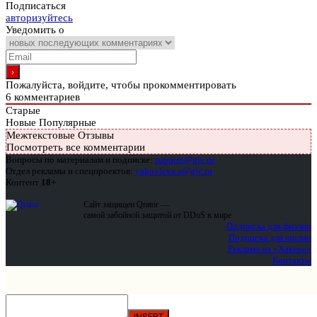
Подписаться
авторизуйтесь
Уведомить о
Пожалуйста, войдите, чтобы прокомментировать
6
комментариев
Старые
Новые
Популярные
Межтекстовые Отзывы
Посмотреть все комментарии
Вопросы по материалам и подписке:
support@glc.ru
Отдел рекламы и спецпроектов:
yakovleva.a@glc.ru
Контент
18+
Сайт защищен Qrator —
самой забойной защитой от DDoS в мире
Подписка для физлиц
Подписка для юрлиц
Реклама на «Хакере»
Контакты
INSERT