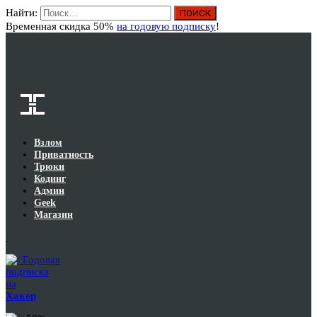
Найти:
Вход
Временная скидка 50%
на годовую подписку
!
Взлом
Приватность
Трюки
Кодинг
Админ
Geek
Магазин
Годовая
подписка
на
Хакер