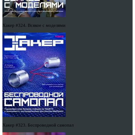
Хакер #324. Всякое с моделями
Хакер #323. Беспроводной самопал