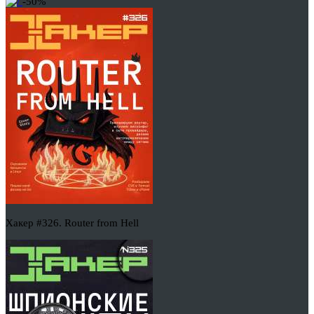
-50%
Хакер #326. Router from Hell