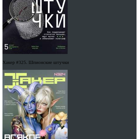
Хакер #325. Шпионские штучки