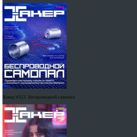
Хакер #323. Беспроводной самопал