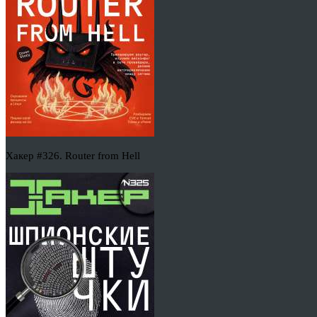
Хакер #326. Router from Hell