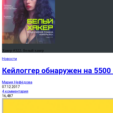
Хакер #322. Белый хакер
Новости
Кейлоггер обнаружен на 5500
Мария Нефёдова
07.12.2017
4 комментария
16,487