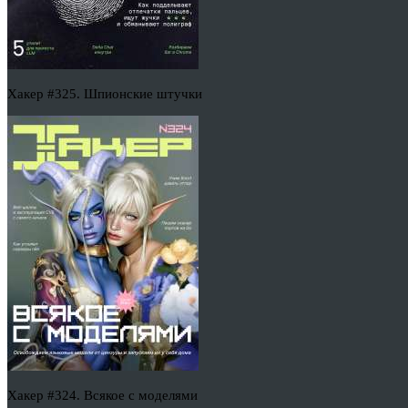
Хакер #325. Шпионские штучки
Хакер #324. Всякое с моделями