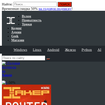
Найти:
Временная скидка 50%
на годовую подписку
!
Взлом
Приватность
Трюки
Кодинг
Админ
Geek
Магазин
Windows
Linux
Android
Железо
Python
AI
Годовая
подписка
на
Хакер
-50%