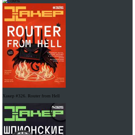
-50%
Хакер #326. Router from Hell