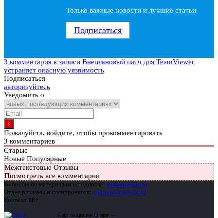
Только важные новости и лучшие статьи
Подписаться
3 комментария
к записи Внеплановый патч для TeamViewer
устраняет опасную уязвимость
Подписаться
авторизуйтесь
Уведомить о
Пожалуйста, войдите, чтобы прокомментировать
3
комментариев
Старые
Новые
Популярные
Межтекстовые Отзывы
Посмотреть все комментарии
Вопросы по материалам и подписке:
support@glc.ru
Отдел рекламы и спецпроектов:
yakovleva.a@glc.ru
Контент
18+
Сайт защищен Qrator —