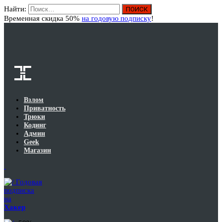
Найти:
Вход
Временная скидка 50%
на годовую подписку
!
Взлом
Приватность
Трюки
Кодинг
Админ
Geek
Магазин
Годовая
подписка
на
Хакер