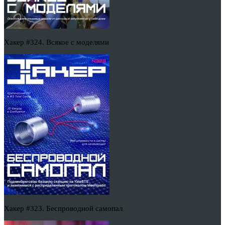
Хакер #324. Всякое с моделями
Хакер #323. Беспроводной самопал