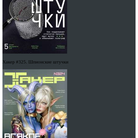
Хакер #325. Шпионские штучки