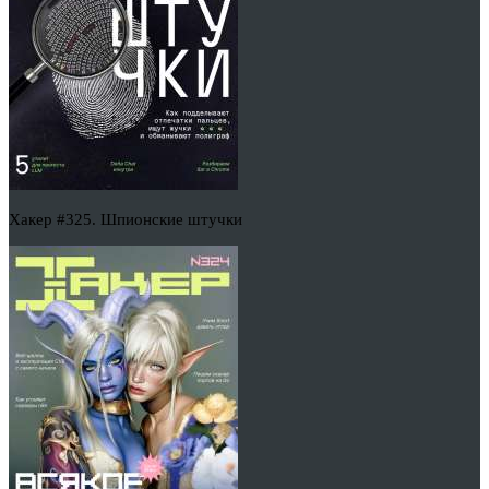
Хакер #325. Шпионские штучки