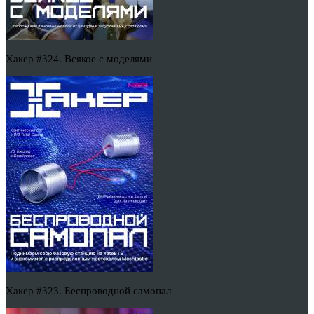
Хакер #324. Всякое с моделями
Хакер #323. Беспроводной самопал