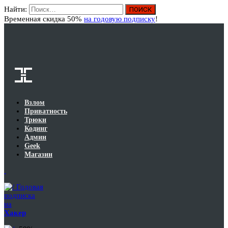
Найти:
Вход
Временная скидка 50%
на годовую подписку
!
Взлом
Приватность
Трюки
Кодинг
Админ
Geek
Магазин
Годовая
подписка
на
Хакер