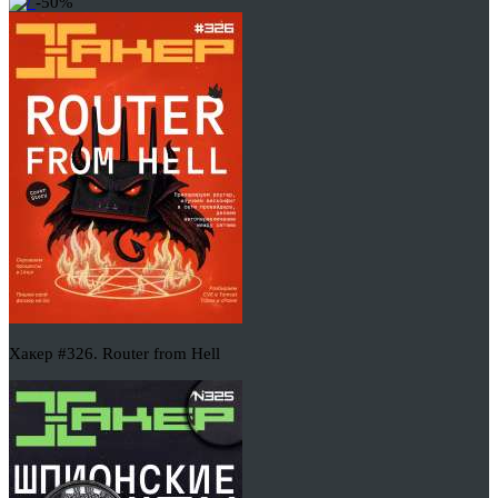
-50%
Хакер #326. Router from Hell