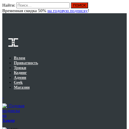
Найти:
Вход
Временная скидка 50%
на годовую подписку
!
Взлом
Приватность
Трюки
Кодинг
Админ
Geek
Магазин
Годовая
подписка
на
Хакер