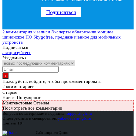
Подписаться
2 комментария
к записи Эксперты обнаружили мощное
шпионское ПО Skygofree, предназначенное для мобильных
устройств
Подписаться
авторизуйтесь
Уведомить о
Пожалуйста, войдите, чтобы прокомментировать
2
комментариев
Старые
Новые
Популярные
Межтекстовые Отзывы
Посмотреть все комментарии
Вопросы по материалам и подписке:
support@glc.ru
Отдел рекламы и спецпроектов:
yakovleva.a@glc.ru
Контент
18+
Сайт защищен Qrator —