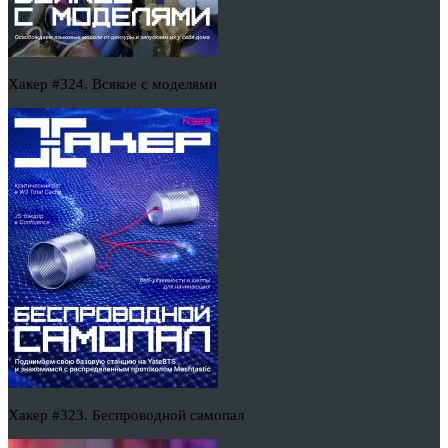
Хакер #324. Всякое с моделями
Хакер #323. Беспроводной самопал