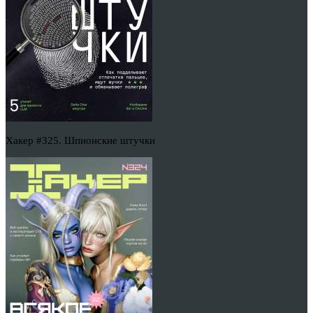
Хакер #325. Шпионские штучки