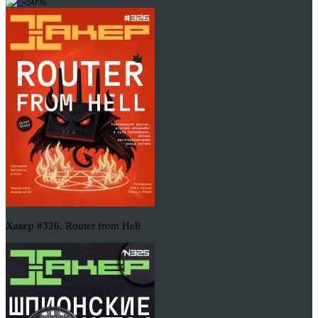
-50%
Хакер #326. Router from Hell