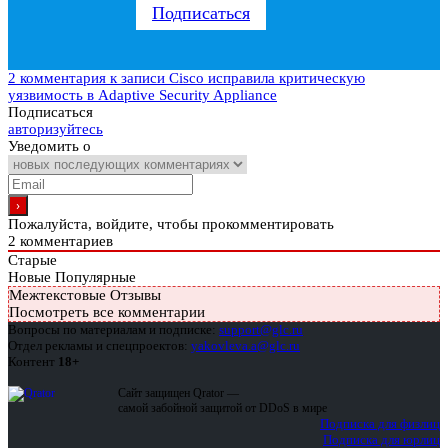
Подписаться
2 комментария
к записи Cisco исправила критическую
уязвимость в Adaptive Security Appliance
Подписаться
авторизуйтесь
Уведомить о
Пожалуйста, войдите, чтобы прокомментировать
2
комментариев
Старые
Новые
Популярные
Межтекстовые Отзывы
Посмотреть все комментарии
Вопросы по материалам и подписке:
support@glc.ru
Отдел рекламы и спецпроектов:
yakovleva.a@glc.ru
Контент
18+
Сайт защищен Qrator —
самой забойной защитой от DDoS в мире
Подписка для физлиц
Подписка для юрлиц