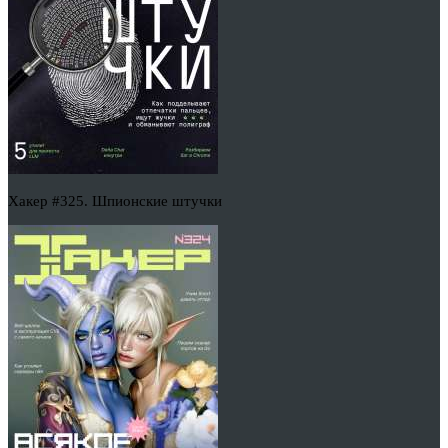
Хакер #325. Шпионские штучки