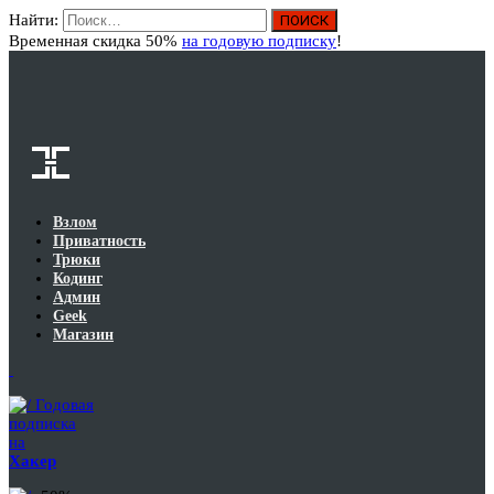
Найти:
Вход
Временная скидка 50%
на годовую подписку
!
Взлом
Приватность
Трюки
Кодинг
Админ
Geek
Магазин
Годовая
подписка
на
Хакер