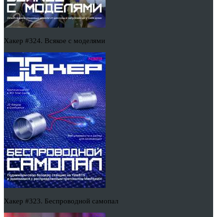
Хакер #324. Всякое с моделями
Хакер #323. Беспроводной самопал