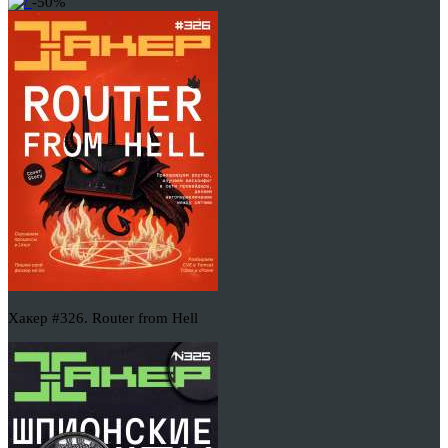
-50%
Хакер #326. Router from Hell