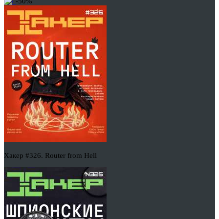
-50%
Хакер #326. Router from Hell