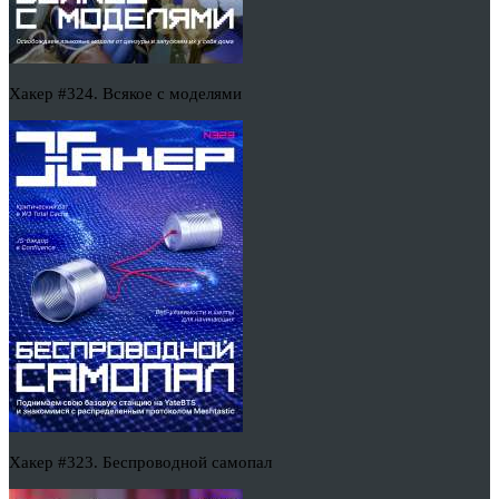
Хакер #324. Всякое с моделями
Хакер #323. Беспроводной самопал