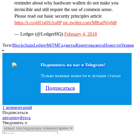
reminder about why hardware wallets do not make you
invincible and still require the use of common sense.
Please read our basic security principles article
https://t.co/gH1g0SAu0P
pic.twitter.com/MRsdNiy6t8
— Ledger (@LedgerHQ)
February 4, 2018
Теги:
Blockchain
Ledger
MiTM
Гаджеты
Криптовалюта
Новости
Уязви
Подпишись на наc в Telegram!
Только важные новости и лучшие статьи
Подписаться
1 комментарий
Подписаться
авторизуйтесь
Уведомить о