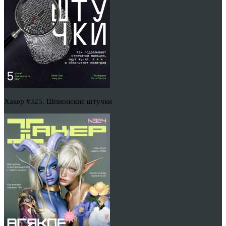
Хакер #325. Шпионские штучки