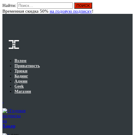
Найти:
Вход
Временная скидка 50%
на годовую подписку
!
Взлом
Приватность
Трюки
Кодинг
Админ
Geek
Магазин
Годовая
подписка
на
Хакер