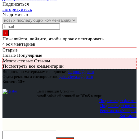
Подписаться
авторизуйтесь
Уведомить о
Пожалуйста, войдите, чтобы прокомментировать
4
комментариев
Старые
Новые
Популярные
Межтекстовые Отзывы
Посмотреть все комментарии
Вопросы по материалам и подписке:
support@glc.ru
Отдел рекламы и спецпроектов:
yakovleva.a@glc.ru
Контент
18+
Сайт защищен Qrator —
самой забойной защитой от DDoS в мире
Подписка для физлиц
Подписка для юрлиц
Реклама на «Хакере»
Контакты