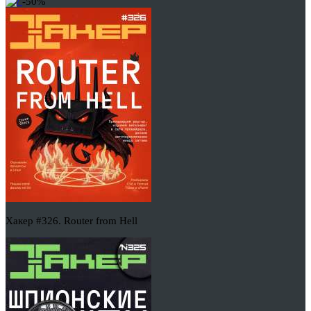
-50%
Хакер #326. Router from Hell