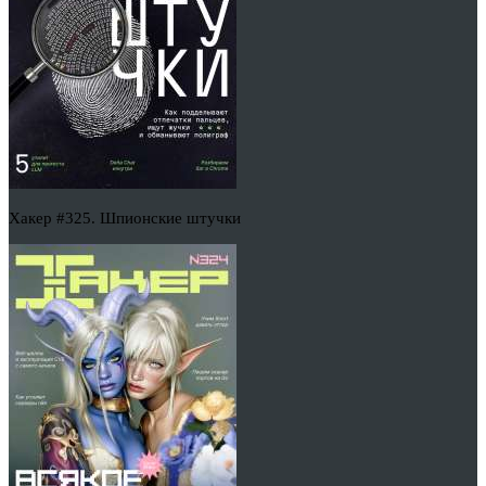
Хакер #325. Шпионские штучки