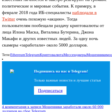
политические и мировые события. К примеру, в
феврале 2018 года ИБ-специалисты
наблюдали в
Twitter
очень похожую «акцию». Тогда
пользователям пообещали раздачу криптовалюты от
лица Илона Маска, Виталика Бутерина, Джона
Макафи и других известных людей. За одну ночь
скамеры «заработали» около 5000 долларов.
Теги:
Ethereum
Telegram
Криптовалюта
Мессенджеры
Мошенники
мо
Подпишись на наc в Telegram!
Только важные новости и лучшие статьи
Подписаться
4 комментария
к записи Мошенники заработали около 60 000
долларов на сбое Telegram