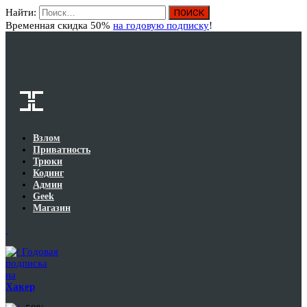
Найти:
Вход
Временная скидка 50%
на годовую подписку
!
Взлом
Приватность
Трюки
Кодинг
Админ
Geek
Магазин
Годовая
подписка
на
Хакер