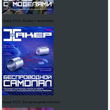
Хакер #324. Всякое с моделями
Хакер #323. Беспроводной самопал