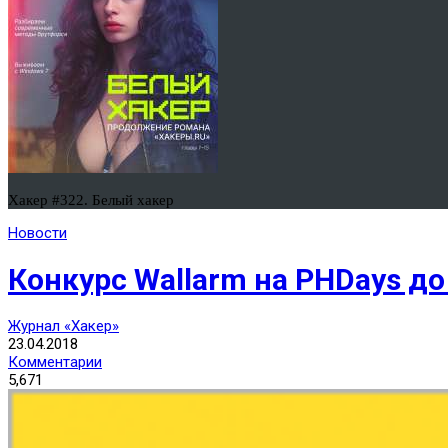
Хакер #322. Белый хакер
Новости
Конкурс Wallarm на PHDays до
Журнал «Хакер»
23.04.2018
Комментарии
5,671