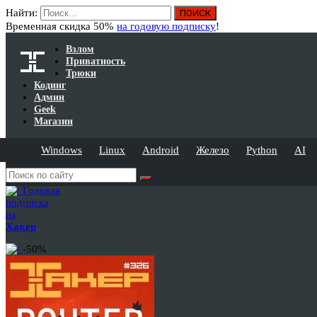
Найти:
Временная скидка 50%
на годовую подписку
!
Взлом
Приватность
Трюки
Кодинг
Админ
Geek
Магазин
Windows
Linux
Android
Железо
Python
AI
Годовая
подписка
на
Хакер
-50%