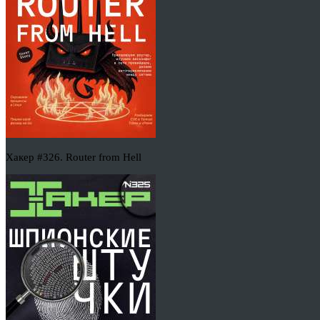
Хакер #326. Router from Hell