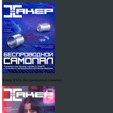
Хакер #323. Беспроводной самопал