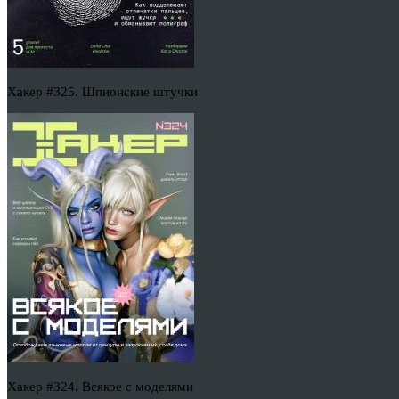
Хакер #325. Шпионские штучки
Хакер #324. Всякое с моделями