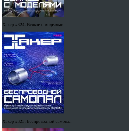
Хакер #324. Всякое с моделями
Хакер #323. Беспроводной самопал