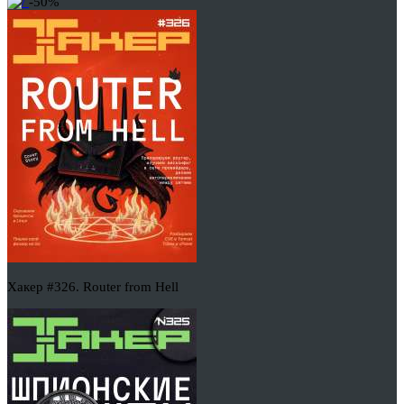
-50%
Хакер #326. Router from Hell