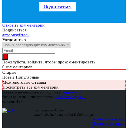
Подписаться
Открыть комментарии
Подписаться
авторизуйтесь
Уведомить о
Пожалуйста, войдите, чтобы прокомментировать
0
комментариев
Старые
Новые
Популярные
Межтекстовые Отзывы
Посмотреть все комментарии
Вопросы по материалам и подписке:
support@glc.ru
Отдел рекламы и спецпроектов:
yakovleva.a@glc.ru
Контент
18+
Сайт защищен Qrator —
самой забойной защитой от DDoS в мире
Подписка для физлиц
Подписка для юрлиц