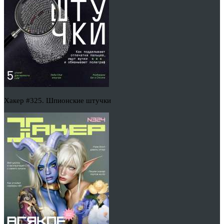
Хакер #325. Шпионские штучки