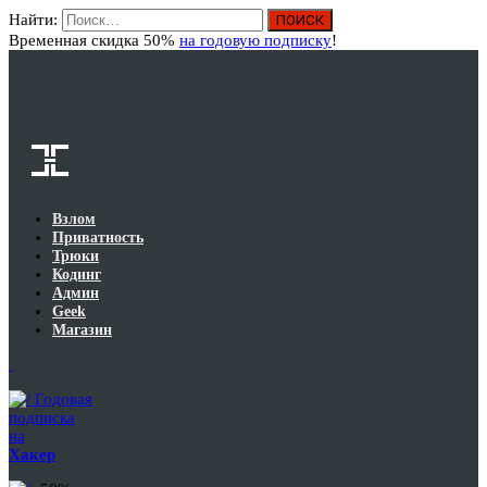
Найти:
Вход
Временная скидка 50%
на годовую подписку
!
Взлом
Приватность
Трюки
Кодинг
Админ
Geek
Магазин
Годовая
подписка
на
Хакер