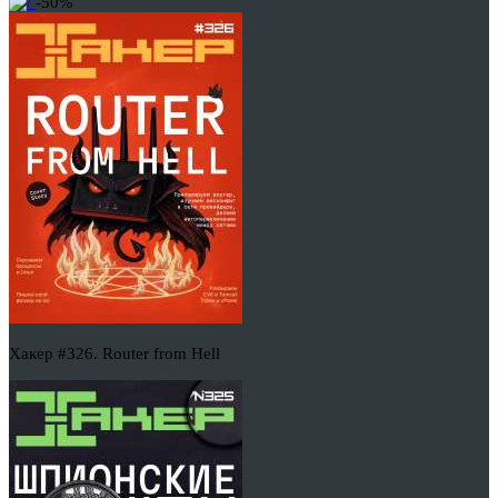
-50%
Хакер #326. Router from Hell