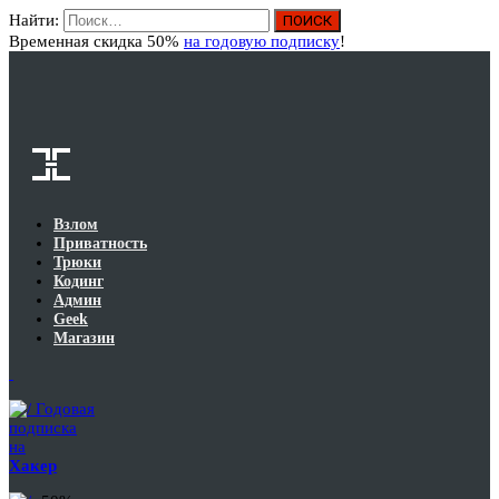
Найти:
Вход
Временная скидка 50%
на годовую подписку
!
Взлом
Приватность
Трюки
Кодинг
Админ
Geek
Магазин
Годовая
подписка
на
Хакер