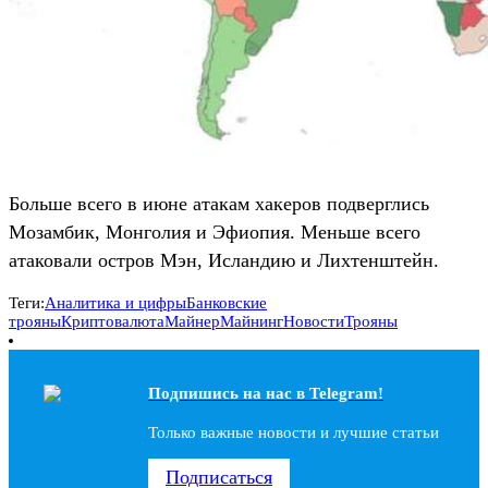
Больше всего в июне атакам хакеров подверглись
Мозамбик, Монголия и Эфиопия. Меньше всего
атаковали остров Мэн, Исландию и Лихтенштейн.
Теги:
Аналитика и цифры
Банковские
трояны
Криптовалюта
Майнер
Майнинг
Новости
Трояны
Подпишись на наc в Telegram!
Только важные новости и лучшие статьи
Подписаться