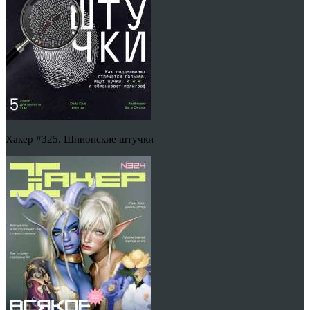
Хакер #325. Шпионские штучки