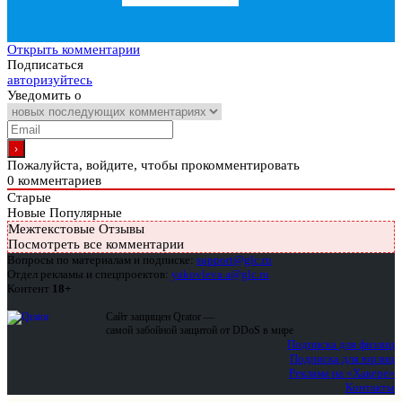
Открыть комментарии
Подписаться
авторизуйтесь
Уведомить о
Пожалуйста, войдите, чтобы прокомментировать
0
комментариев
Старые
Новые
Популярные
Межтекстовые Отзывы
Посмотреть все комментарии
Вопросы по материалам и подписке:
support@glc.ru
Отдел рекламы и спецпроектов:
yakovleva.a@glc.ru
Контент
18+
Сайт защищен Qrator —
самой забойной защитой от DDoS в мире
Подписка для физлиц
Подписка для юрлиц
Реклама на «Хакере»
Контакты