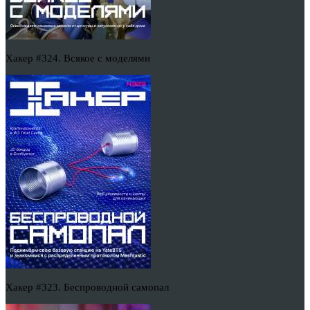
Хакер #324. Всякое с моделями
Хакер #323. Беспроводной самопал