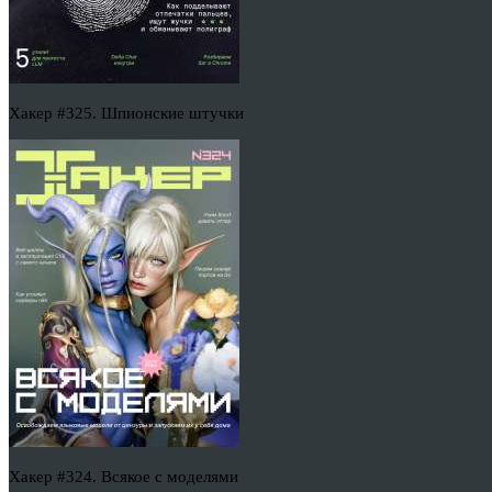
Хакер #325. Шпионские штучки
Хакер #324. Всякое с моделями