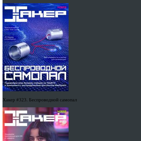
Хакер #323. Беспроводной самопал