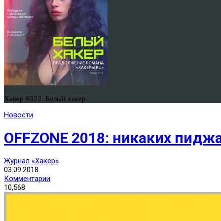
Хакер #322. Белый хакер
Новости
OFFZONE 2018: никаких пиджак
Журнал «Хакер»
03.09.2018
Комментарии
10,568