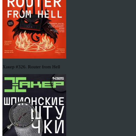
Хакер #326. Router from Hell