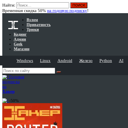
Найти:
Временная скидка 50%
на годовую подписку
!
Взлом
Приватность
Трюки
Кодинг
Админ
Geek
Магазин
Windows
Linux
Android
Железо
Python
AI
Годовая
подписка
на
Хакер
-50%