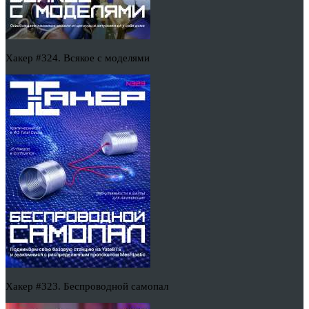
Хакер #324. Всякое с моделями
Хакер #323. Беспроводной самопал