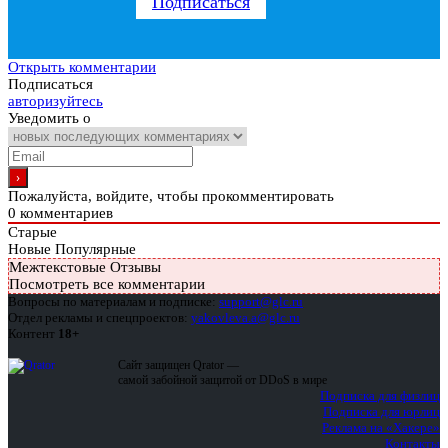
Подписаться
Открыть комментарии
Подписаться
авторизуйтесь
Уведомить о
Пожалуйста, войдите, чтобы прокомментировать
0
комментариев
Старые
Новые
Популярные
Межтекстовые Отзывы
Посмотреть все комментарии
Вопросы по материалам и подписке:
support@glc.ru
Отдел рекламы и спецпроектов:
yakovleva.a@glc.ru
Контент
18+
Сайт защищен Qrator —
самой забойной защитой от DDoS в мире
Подписка для физлиц
Подписка для юрлиц
Реклама на «Хакере»
Контакты