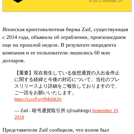
Японская криптовалютная биржа Zaif, существующая
с 2014 года, объявила об ограблении, произошедшем
еще на прошлой неделе. В результате инцидента
компания и ее пользователи лишились 60 млн
долларов.
【重要】現在発生している仮想通貨の入出金停止
に関する経緯と今後の対応について、当社のプレ
スリリースより詳細をご報告しておりますので、
ご一読をお願いいたします。
https://t.co/Foy9Me6K0v
— Zaif - 暗号通貨取引所 (@zaifdotjp)
September 19,
2018
Представители Zaif сообщили, что взлом был