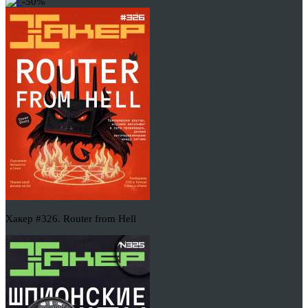
-50%
Хакер #326. Router from Hell