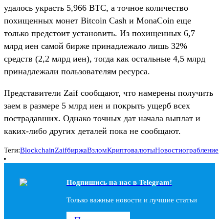
удалось украсть 5,966 BTC, а точное количество
похищенных монет Bitcoin Cash и MonaCoin еще
только предстоит установить. Из похищенных 6,7
млрд иен самой бирже принадлежало лишь 32%
средств (2,2 млрд иен), тогда как остальные 4,5 млрд
принадлежали пользователям ресурса.
Представители Zaif сообщают, что намерены получить
заем в размере 5 млрд иен и покрыть ущерб всех
пострадавших. Однако точных дат начала выплат и
каких-либо других деталей пока не сообщают.
Теги:
Blockchain
Zaif
биржа
Взлом
Криптовалюты
Новости
ограбление
Подпишись на наc в Telegram!
Только важные новости и лучшие статьи