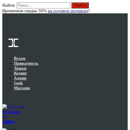
Найти:
Вход
Временная скидка 50%
на годовую подписку
!
Взлом
Приватность
Трюки
Кодинг
Админ
Geek
Магазин
Годовая
подписка
на
Хакер