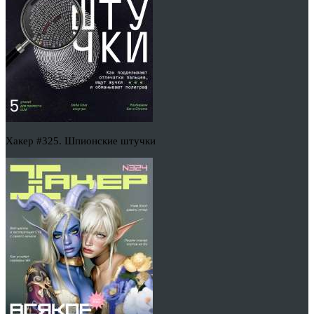
Хакер #325. Шпионские штучки