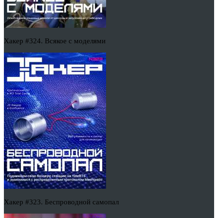
Хакер #324. Всякое с моделями
Хакер #323. Беспроводной самопал