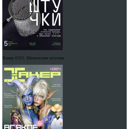
Хакер #325. Шпионские штучки