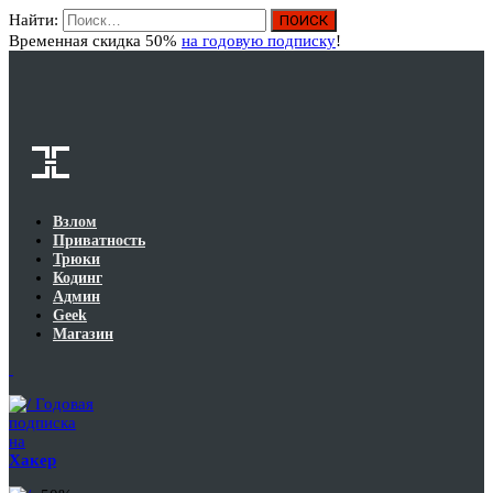
Найти:
Вход
Временная скидка 50%
на годовую подписку
!
Взлом
Приватность
Трюки
Кодинг
Админ
Geek
Магазин
Годовая
подписка
на
Хакер