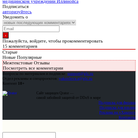
медицинском учреждении Иллинойса
Подписаться
авторизуйтесь
Уведомить о
Пожалуйста, войдите, чтобы прокомментировать
15
комментариев
Старые
Новые
Популярные
Межтекстовые Отзывы
Посмотреть все комментарии
Вопросы по материалам и подписке:
support@glc.ru
Отдел рекламы и спецпроектов:
yakovleva.a@glc.ru
Контент
18+
Сайт защищен Qrator —
самой забойной защитой от DDoS в мире
Подписка для физлиц
Подписка для юрлиц
Реклама на «Хакере»
Контакты