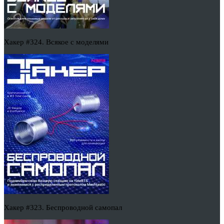
Хакер #324. Всякое с моделями
Хакер #323. Беспроводной самопал