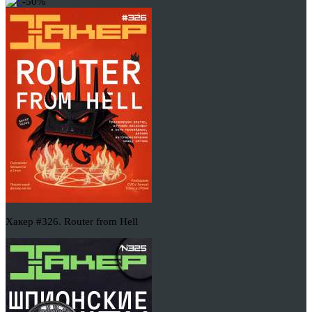
-50%
Хакер #326. Router from Hell