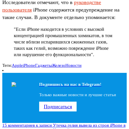
Исследователи отмечают, что в
руководстве
пользователя
iPhone содержится предупреждение на
такие случаи. В документе отдельно упоминается:
"Если iPhone находится в условиях с высокой
концентрацией промышленных химикатов, в том
числе вблизи испарившихся сжиженных газов,
таких как гелий, возможно повреждение iPhone
или нарушение его функциональности".
Теги:
Apple
iPhone
Гаджеты
Железо
Новости
Подпишись на наc в Telegram!
Только важные новости и лучшие статьи
Подписаться
15 комментариев
к записи Утечка гелия вывела из строя iPhone в