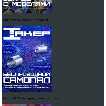
Хакер #324. Всякое с моделями
Хакер #323. Беспроводной самопал