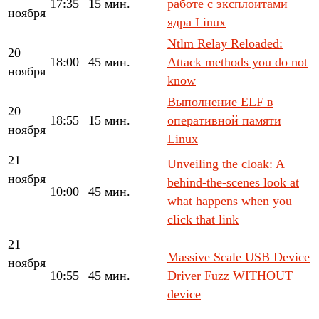
17:35
15 мин.
работе с эксплоитами
ноября
ядра Linux
Ntlm Relay Reloaded:
20
18:00
45 мин.
Attack methods you do not
ноября
know
Выполнение ELF в
20
18:55
15 мин.
оперативной памяти
ноября
Linux
21
Unveiling the cloak: A
ноября
behind-the-scenes look at
10:00
45 мин.
what happens when you
click that link
21
Massive Scale USB Device
ноября
10:55
45 мин.
Driver Fuzz WITHOUT
device