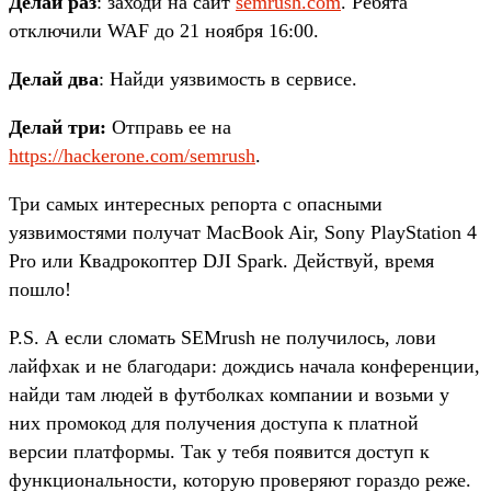
Делай раз
: заходи на сайт
semrush.com
. Ребята
отключили WAF до 21 ноября 16:00.
Делай два
: Найди уязвимость в сервисе.
Делай три:
Отправь ее на
https://hackerone.com/semrush
.
Три самых интересных репорта с опасными
уязвимостями получат MacBook Air, Sony PlayStation 4
Pro или Квадрокоптер DJI Spark. Действуй, время
пошло!
P.S. А если сломать SEMrush не получилось, лови
лайфхак и не благодари: дождись начала конференции,
найди там людей в футболках компании и возьми у
них промокод для получения доступа к платной
версии платформы. Так у тебя появится доступ к
функциональности, которую проверяют гораздо реже.