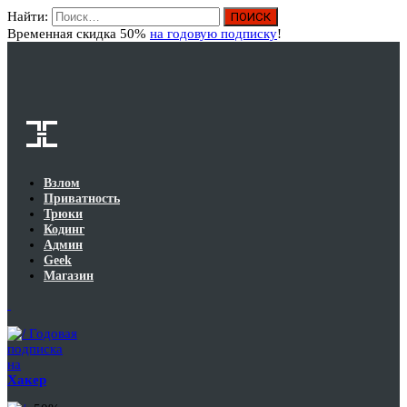
Найти:
Вход
Временная скидка 50%
на годовую подписку
!
Взлом
Приватность
Трюки
Кодинг
Админ
Geek
Магазин
Годовая
подписка
на
Хакер