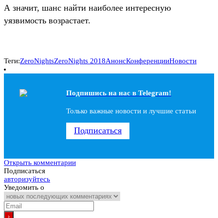
А значит, шанс найти наиболее интересную
уязвимость возрастает.
Теги:
ZeroNights
ZeroNights 2018
Анонс
Конференции
Новости
Подпишись на наc в Telegram!
Только важные новости и лучшие статьи
Подписаться
Открыть комментарии
Подписаться
авторизуйтесь
Уведомить о