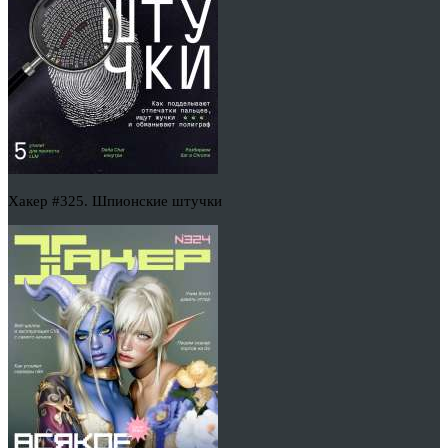
Хакер #325. Шпионские штучки