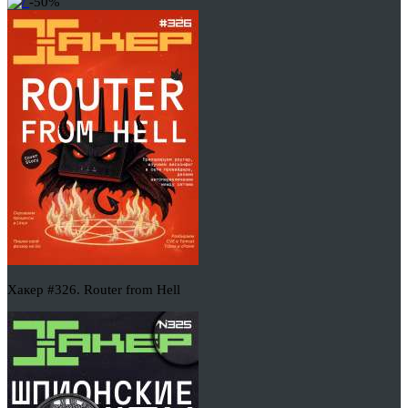
-50%
Хакер #326. Router from Hell