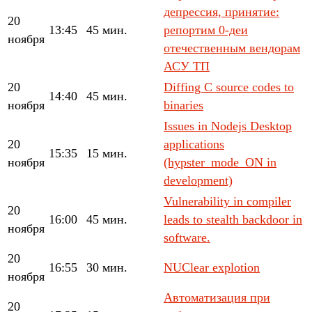
депрессия, принятие:
20
13:45
45 мин.
репортим 0-деи
ноября
отечественным вендорам
АСУ ТП
20
Diffing C source codes to
14:40
45 мин.
ноября
binaries
Issues in Nodejs Desktop
20
applications
15:35
15 мин.
ноября
(hypster_mode_ON in
development)
Vulnerability in compiler
20
16:00
45 мин.
leads to stealth backdoor in
ноября
software.
20
16:55
30 мин.
NUClear explotion
ноября
Автоматизация при
20