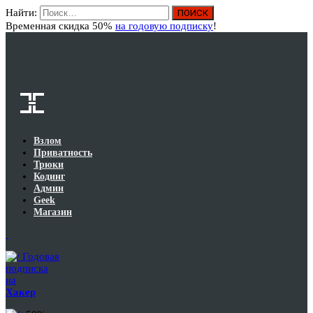
Найти:
Вход
Временная скидка 50%
на годовую подписку
!
Взлом
Приватность
Трюки
Кодинг
Админ
Geek
Магазин
Годовая
подписка
на
Хакер