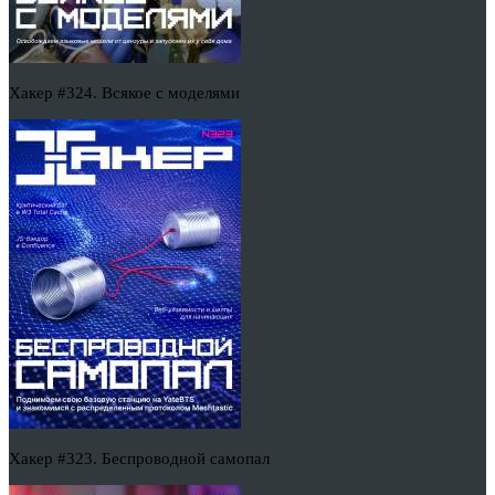
Хакер #324. Всякое с моделями
Хакер #323. Беспроводной самопал