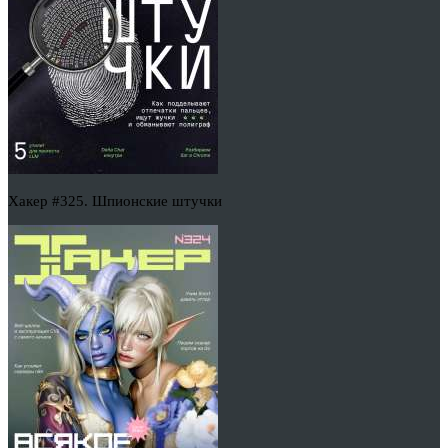
Хакер #325. Шпионские штучки