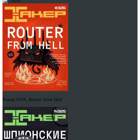
-50%
Хакер #326. Router from Hell