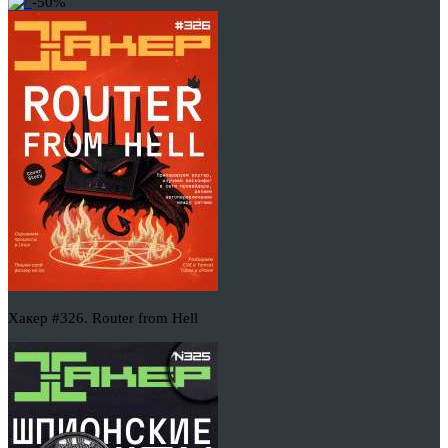
-50%
Хакер #326. Router from Hell