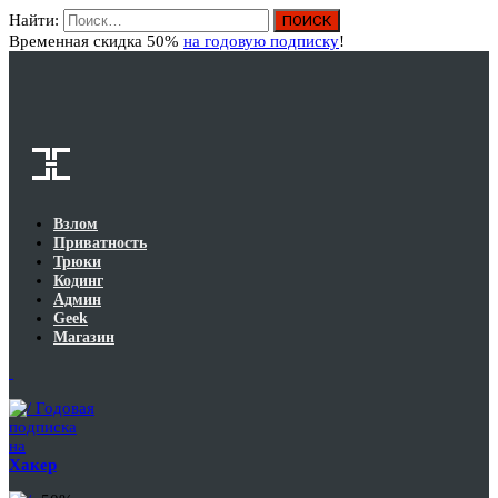
Найти:
Вход
Временная скидка 50%
на годовую подписку
!
Взлом
Приватность
Трюки
Кодинг
Админ
Geek
Магазин
Годовая
подписка
на
Хакер