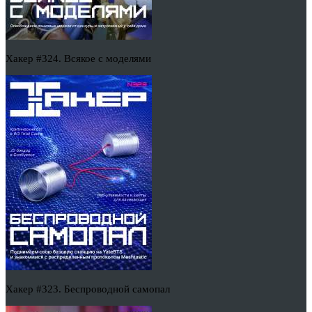
Хакер #324. Всякое с моделями
Хакер #323. Беспроводной самопал