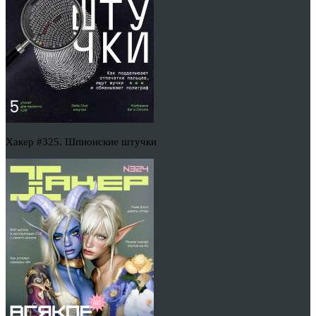
Хакер #325. Шпионские штучки