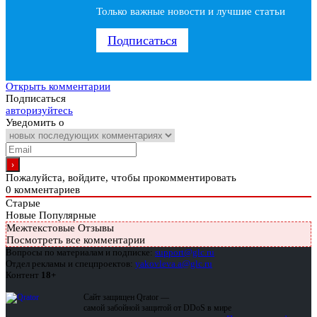
Только важные новости и лучшие статьи
Подписаться
Открыть комментарии
Подписаться
авторизуйтесь
Уведомить о
Пожалуйста, войдите, чтобы прокомментировать
0
комментариев
Старые
Новые
Популярные
Межтекстовые Отзывы
Посмотреть все комментарии
Вопросы по материалам и подписке:
support@glc.ru
Отдел рекламы и спецпроектов:
yakovleva.a@glc.ru
Контент
18+
Сайт защищен Qrator —
самой забойной защитой от DDoS в мире