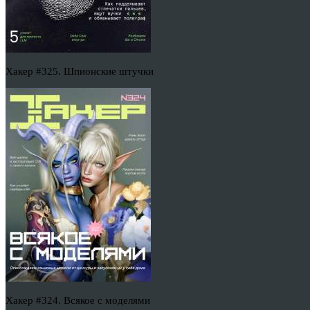
Хакер #325. Шпионские штучки
Хакер #324. Всякое с моделями