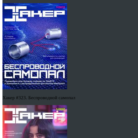
Хакер #323. Беспроводной самопал