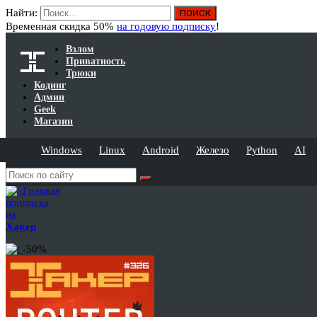
Найти:
Временная скидка 50%
на годовую подписку
!
Взлом
Приватность
Трюки
Кодинг
Админ
Geek
Магазин
Windows
Linux
Android
Железо
Python
AI
Годовая
подписка
на
Хакер
-50%