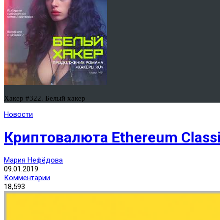
Хакер #322. Белый хакер
Новости
Криптовалюта Ethereum Classi
Мария Нефёдова
09.01.2019
Комментарии
18,593