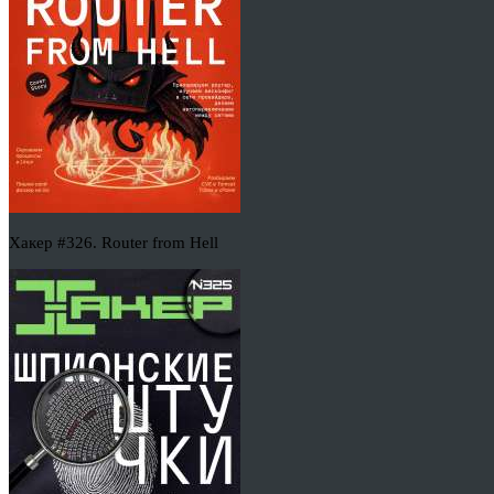
Хакер #326. Router from Hell