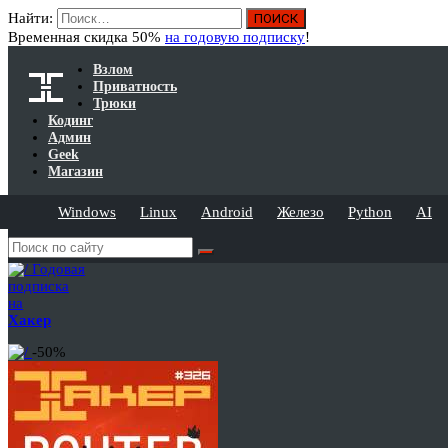
Найти:
Временная скидка 50%
на годовую подписку
!
Взлом
Приватность
Трюки
Кодинг
Админ
Geek
Магазин
Windows
Linux
Android
Железо
Python
AI
Годовая
подписка
на
Хакер
-50%