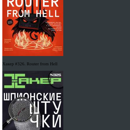
Хакер #326. Router from Hell