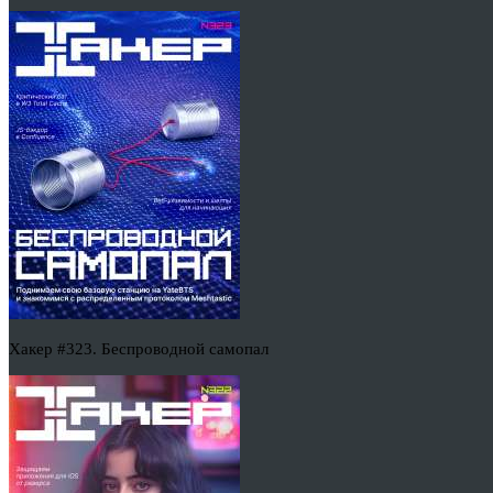
Хакер #323. Беспроводной самопал