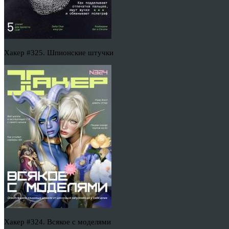
Хакер #325. Шпионские штучки
Хакер #324. Всякое с моделями