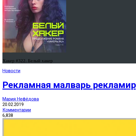
Хакер #322. Белый хакер
Новости
Рекламная малварь рекламиру
Мария Нефёдова
20.02.2019
Комментарии
6,838