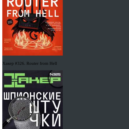
Хакер #326. Router from Hell