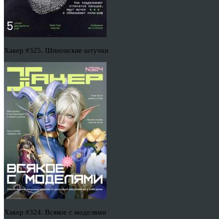
Хакер #325. Шпионские штучки
Хакер #324. Всякое с моделями