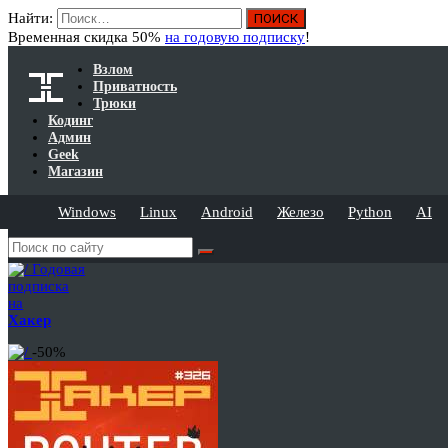
Найти:
Временная скидка 50%
на годовую подписку
!
Взлом
Приватность
Трюки
Кодинг
Админ
Geek
Магазин
Windows
Linux
Android
Железо
Python
AI
Годовая
подписка
на
Хакер
-50%