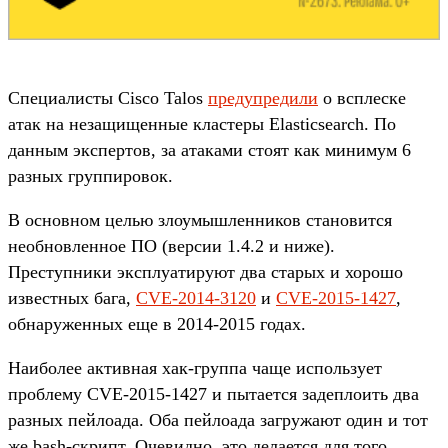
Специалисты Cisco Talos
предупредили
о всплеске
атак на незащищенные кластеры Elasticsearch. По
данным экспертов, за атаками стоят как минимум 6
разных группировок.
В основном целью злоумышленников становится
необновленное ПО (версии 1.4.2 и ниже).
Преступники эксплуатируют два старых и хорошо
известных бага,
CVE-2014-3120
и
CVE-2015-1427
,
обнаруженных еще в 2014-2015 годах.
Наиболее активная хак-группа чаще использует
проблему CVE-2015-1427 и пытается задеплоить два
разных пейлоада. Оба пейлоада загружают один и тот
же bash-скрипт. Очевидно, это делается для того,