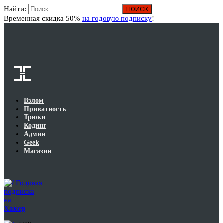
Найти:
Вход
Временная скидка 50%
на годовую подписку
!
Взлом
Приватность
Трюки
Кодинг
Админ
Geek
Магазин
Годовая
подписка
на
Хакер