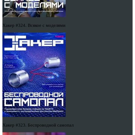
Хакер #324. Всякое с моделями
Хакер #323. Беспроводной самопал