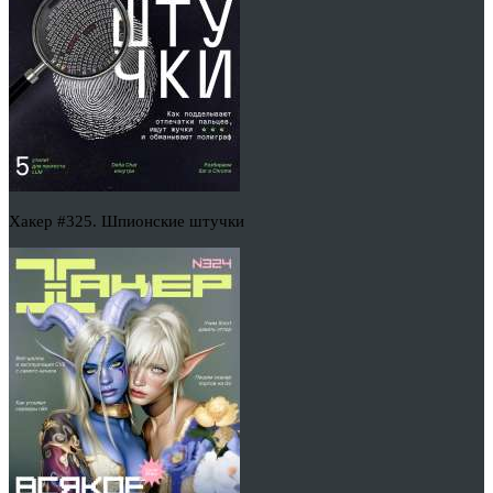
Хакер #325. Шпионские штучки