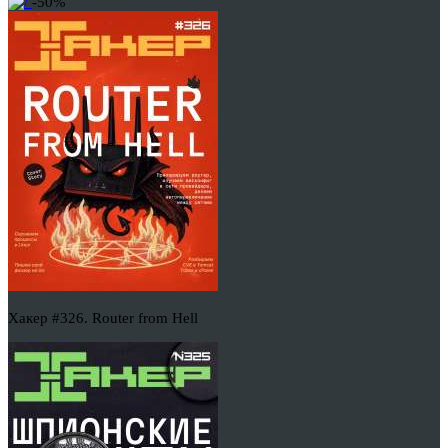
-50%
Хакер #326. Router from Hell