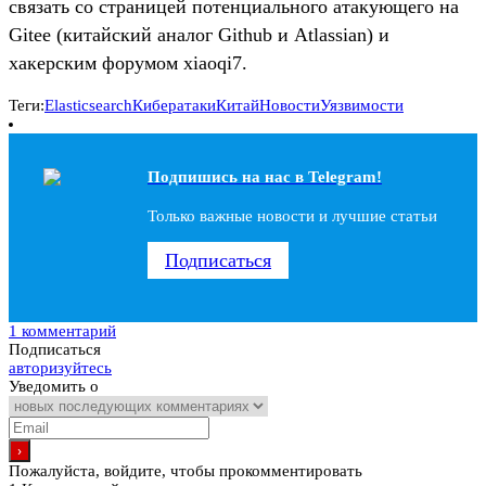
связать со страницей потенциального атакующего на
Gitee (китайский аналог Github и Atlassian) и
хакерским форумом xiaoqi7.
Теги:
Elasticsearch
Кибератаки
Китай
Новости
Уязвимости
Подпишись на наc в Telegram!
Только важные новости и лучшие статьи
Подписаться
1 комментарий
Подписаться
авторизуйтесь
Уведомить о
Пожалуйста, войдите, чтобы прокомментировать