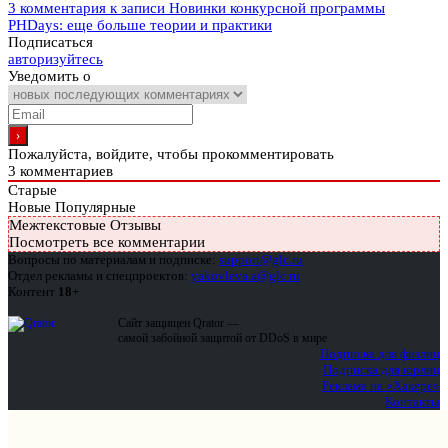
3 комментария
к записи Новинки конкурсной программы
PHDays: еще больше теории и практики
Подписаться
авторизуйтесь
Уведомить о
Пожалуйста, войдите, чтобы прокомментировать
3
комментариев
Старые
Новые
Популярные
Межтекстовые Отзывы
Посмотреть все комментарии
Вопросы по материалам и подписке:
support@glc.ru
Отдел рекламы и спецпроектов:
yakovleva.a@glc.ru
Контент
18+
Сайт защищен Qrator —
самой забойной защитой от DDoS в мире
Подписка для физлиц
Подписка для юрлиц
Реклама на «Хакере»
Контакты