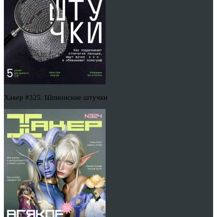
Хакер #325. Шпионские штучки