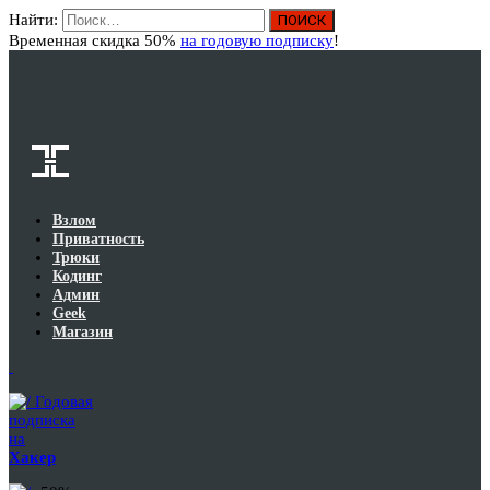
Найти:
Вход
Временная скидка 50%
на годовую подписку
!
Взлом
Приватность
Трюки
Кодинг
Админ
Geek
Магазин
Годовая
подписка
на
Хакер