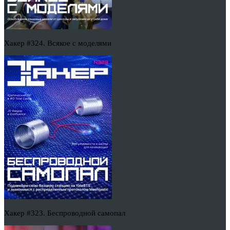
Хакер #324. Всякое с моделями
Хакер #323. Беспроводной самопал