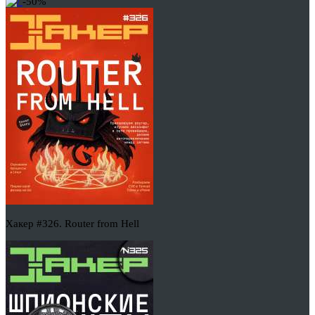
-50%
Хакер #326. Router from Hell