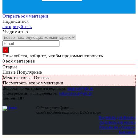
Открыть комментарии
Подписаться
авторизуйтесь
Уведомить о
Пожалуйста, войдите, чтобы прокомментировать
0
комментариев
Старые
Новые
Популярные
Межтекстовые Отзывы
Посмотреть все комментарии
Вопросы по материалам и подписке:
support@glc.ru
Отдел рекламы и спецпроектов:
yakovleva.a@glc.ru
Контент
18+
Сайт защищен Qrator —
самой забойной защитой от DDoS в мире
Подписка для физлиц
Подписка для юрлиц
Реклама на «Хакере»
Контакты