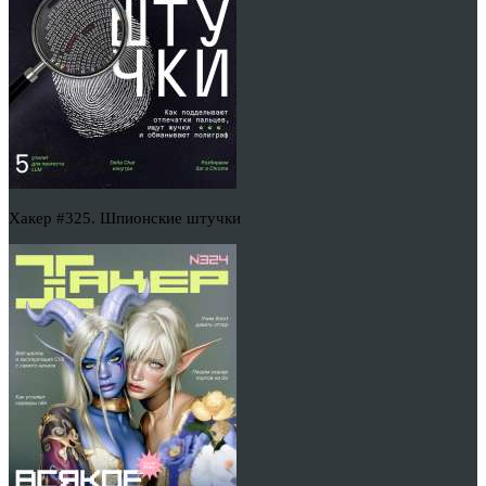
Хакер #325. Шпионские штучки