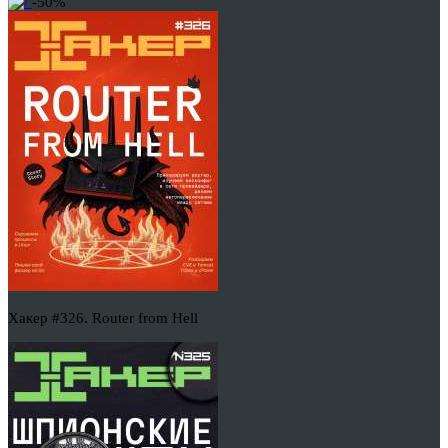
-50%
Хакер #326. Router from Hell