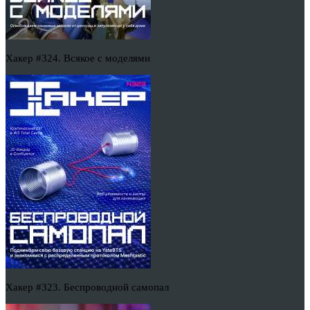
Хакер #324. Всякое с моделями
Хакер #323. Беспроводной самопал