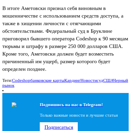
В итоге Аметовски признал себя виновным в
мошенничестве с использованием средств доступа, а
также в хищении личности с отягчающими
обстоятельствами. Федеральный суд в Бруклине
приговорил бывшего оператора Codeshop к 90 месяцам
тюрьмы и штрафу в размере 250 000 долларов США.
Кроме того, Аметовски должен будет возместить
причиненный им ущерб, размер которого будет
определен позднее.
Теги:
Codeshop
банковские карты
Кардинг
Новости
суд
США
Черный
рынок
Подпишись на наc в Telegram!
Только важные новости и лучшие статьи
Подписаться