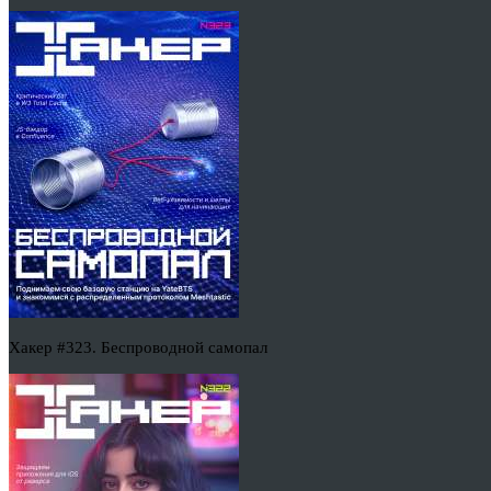
Хакер #323. Беспроводной самопал