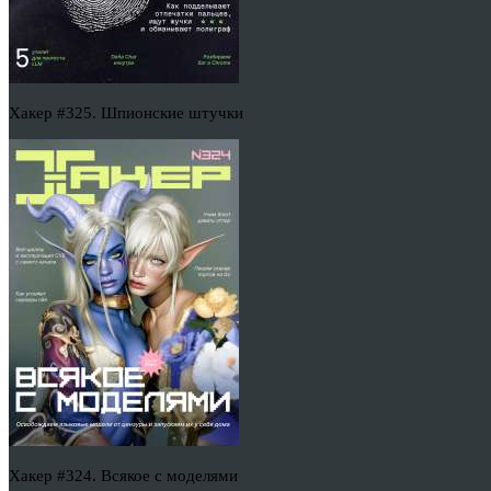
Хакер #325. Шпионские штучки
Хакер #324. Всякое с моделями