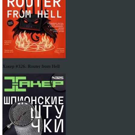
Хакер #326. Router from Hell