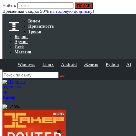
Найти:
Временная скидка 50%
на годовую подписку
!
Взлом
Приватность
Трюки
Кодинг
Админ
Geek
Магазин
Windows
Linux
Android
Железо
Python
AI
Годовая
подписка
на
Хакер
-50%