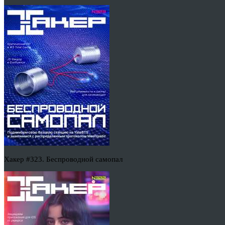
Хакер #323. Беспроводной самопал