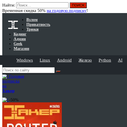
Найти:
Временная скидка 50%
на годовую подписку
!
Взлом
Приватность
Трюки
Кодинг
Админ
Geek
Магазин
Windows
Linux
Android
Железо
Python
AI
Годовая
подписка
на
Хакер
-50%