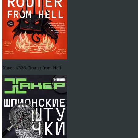
Хакер #326. Router from Hell