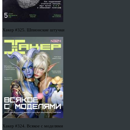
Хакер #325. Шпионские штучки
Хакер #324. Всякое с моделями