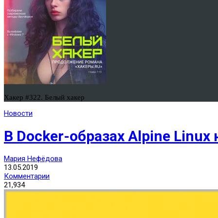
Хакер #322. Белый хакер
Новости
В Docker-образах Alpine Lin
Мария Нефёдова
13.05.2019
Комментарии
21,934