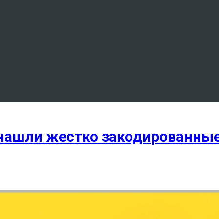
ux нашли жестко закодированн