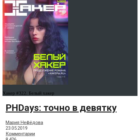
Хакер #322. Белый хакер
PHDays: точно в девятку
Мария Нефёдова
23.05.2019
Комментарии
8,426