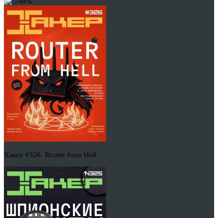
-50%
Хакер #326. Router from Hell