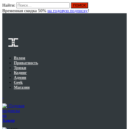
Найти:
Вход
Временная скидка 50%
на годовую подписку
!
Взлом
Приватность
Трюки
Кодинг
Админ
Geek
Магазин
Годовая
подписка
на
Хакер