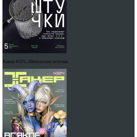
Хакер #325. Шпионские штучки