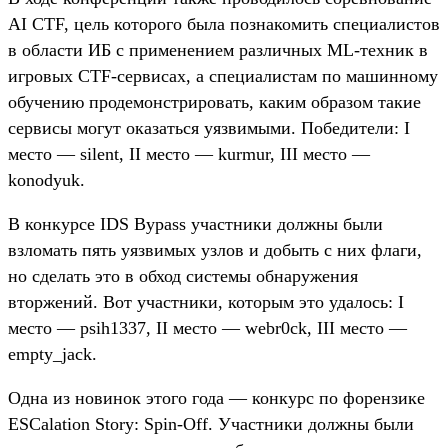
AI CTF, цель которого была познакомить специалистов
в области ИБ с применением различных ML-техник в
игровых CTF-сервисах, а специалистам по машинному
обучению продемонстрировать, каким образом такие
сервисы могут оказаться уязвимыми. Победители: I
место — silent, II место — kurmur, III место —
konodyuk.
В конкурсе IDS Bypass участники должны были
взломать пять уязвимых узлов и добыть с них флаги,
но сделать это в обход системы обнаружения
вторжений. Вот участники, которым это удалось: I
место — psih1337, II место — webr0ck, III место —
empty_jack.
Одна из новинок этого года — конкурс по форензике
ESCalation Story: Spin-Off. Участники должны были