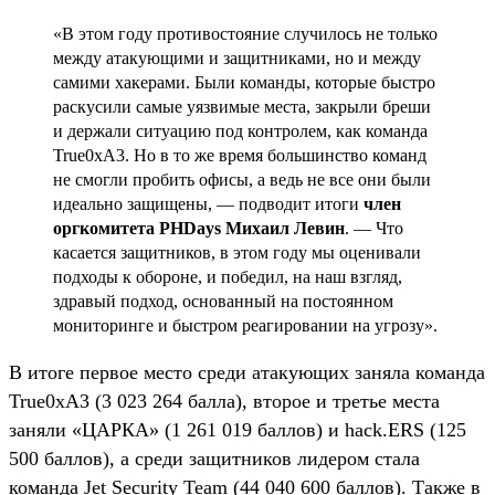
«В этом году противостояние случилось не только
между атакующими и защитниками, но и между
самими хакерами. Были команды, которые быстро
раскусили самые уязвимые места, закрыли бреши
и держали ситуацию под контролем, как команда
True0xA3. Но в то же время большинство команд
не смогли пробить офисы, а ведь не все они были
идеально защищены, — подводит итоги
член
оргкомитета PHDays Михаил Левин
. — Что
касается защитников, в этом году мы оценивали
подходы к обороне, и победил, на наш взгляд,
здравый подход, основанный на постоянном
мониторинге и быстром реагировании на угрозу».
В итоге первое место среди атакующих заняла команда
True0xA3 (3 023 264 балла), второе и третье места
заняли «ЦАРКА» (1 261 019 баллов) и hack.ERS (125
500 баллов), а среди защитников лидером стала
команда Jet Security Team (44 040 600 баллов). Также в