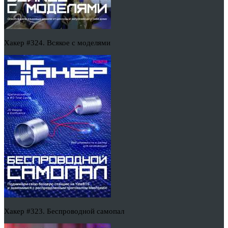
Хакер #324. Всякое с моделями
Хакер #323. Беспроводной самопал