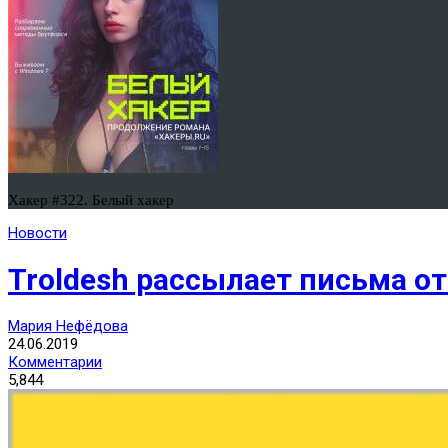
Хакер #322. Белый хакер
Новости
Troldesh рассылает письма о
Мария Нефёдова
24.06.2019
Комментарии
5,844