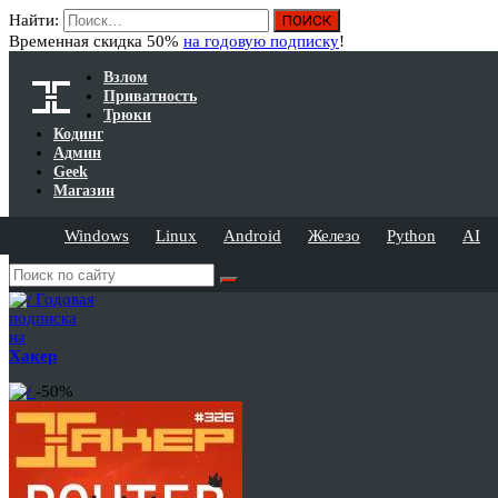
Найти:
Временная скидка 50%
на годовую подписку
!
Взлом
Приватность
Трюки
Кодинг
Админ
Geek
Магазин
Windows
Linux
Android
Железо
Python
AI
Годовая
подписка
на
Хакер
-50%