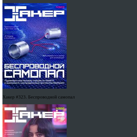
Хакер #323. Беспроводной самопал