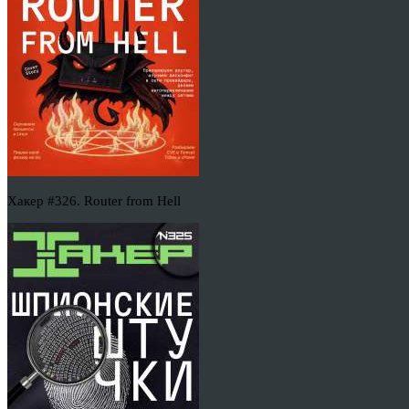
Хакер #326. Router from Hell