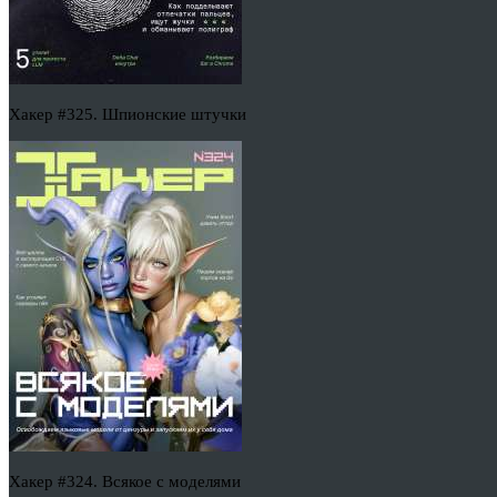
Хакер #325. Шпионские штучки
Хакер #324. Всякое с моделями