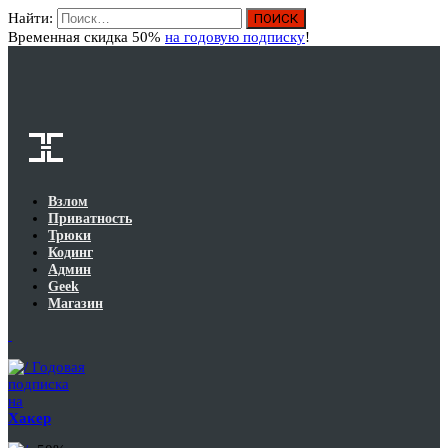
Найти:
Вход
Временная скидка 50%
на годовую подписку
!
Взлом
Приватность
Трюки
Кодинг
Админ
Geek
Магазин
Годовая
подписка
на
Хакер