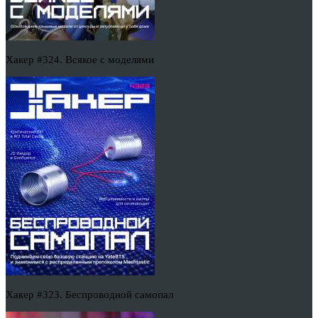
Хакер #324. Всякое с моделями
Хакер #323. Беспроводной самопал