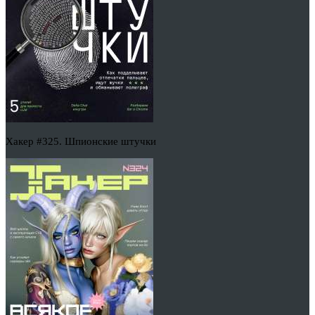
Хакер #325. Шпионские штучки