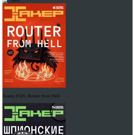
-50%
Хакер #326. Router from Hell