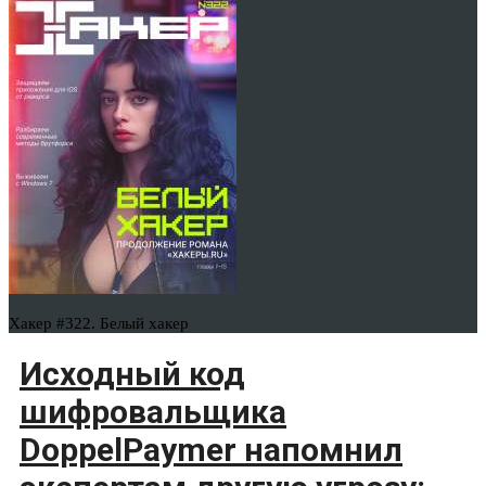
Хакер #322. Белый хакер
Исходный код
шифровальщика
DoppelPaymer напомнил