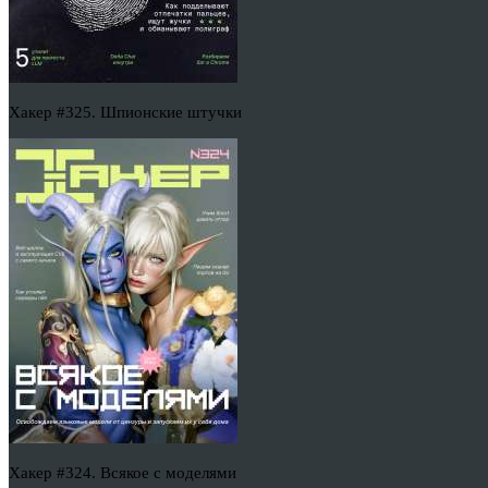
Хакер #325. Шпионские штучки
Хакер #324. Всякое с моделями