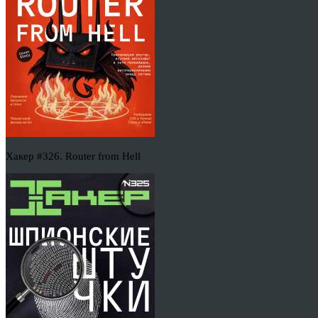
Хакер #326. Router from Hell