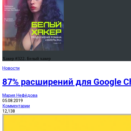
Хакер #322. Белый хакер
Новости
87% расширений для Google C
Мария Нефёдова
05.08.2019
Комментарии
12,138