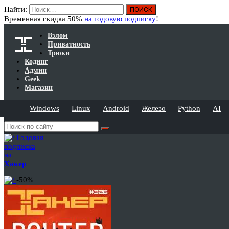
Найти:
Временная скидка 50%
на годовую подписку
!
Взлом
Приватность
Трюки
Кодинг
Админ
Geek
Магазин
Windows
Linux
Android
Железо
Python
AI
Годовая
подписка
на
Хакер
-50%