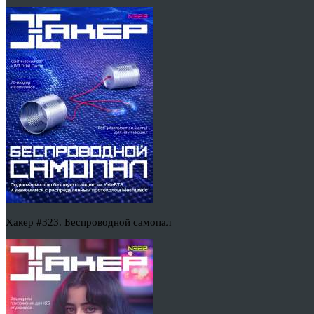
Хакер #323. Беспроводной самопал