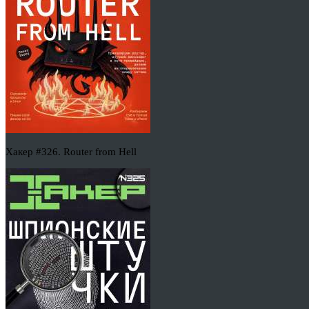
Хакер #326. Router from Hell