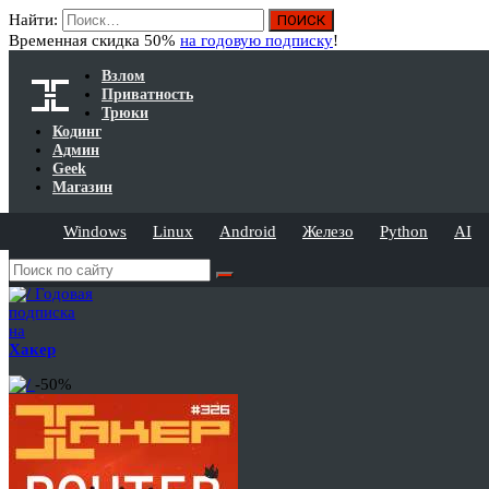
Найти:
Временная скидка 50%
на годовую подписку
!
Взлом
Приватность
Трюки
Кодинг
Админ
Geek
Магазин
Windows
Linux
Android
Железо
Python
AI
Годовая
подписка
на
Хакер
-50%