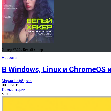
Хакер #322. Белый хакер
Новости
В Windows, Linux и ChromeOS 
Мария Нефёдова
08.08.2019
Комментарии
5,816