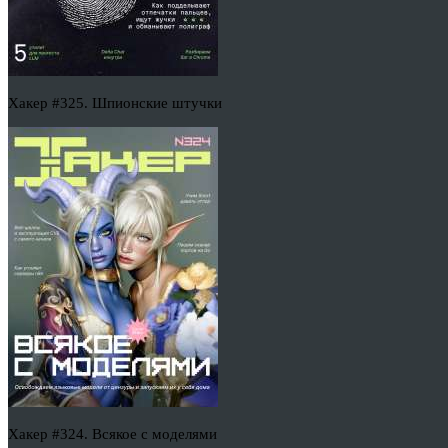
Хакер #325. Шпионские штучки
Хакер #324. Всякое с моделями