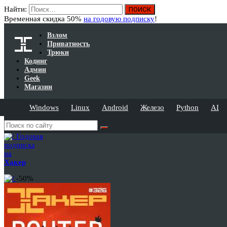
Найти:
Временная скидка 50%
на годовую подписку
!
Взлом
Приватность
Трюки
Кодинг
Админ
Geek
Магазин
Windows
Linux
Android
Железо
Python
AI
Годовая
подписка
на
Хакер
-50%