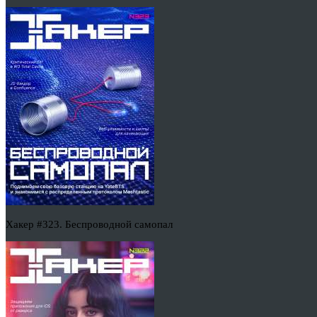
Хакер #323. Беспроводной самопал