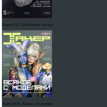
Хакер #325. Шпионские штучки
Хакер #324. Всякое с моделями