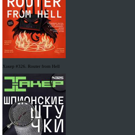
Хакер #326. Router from Hell