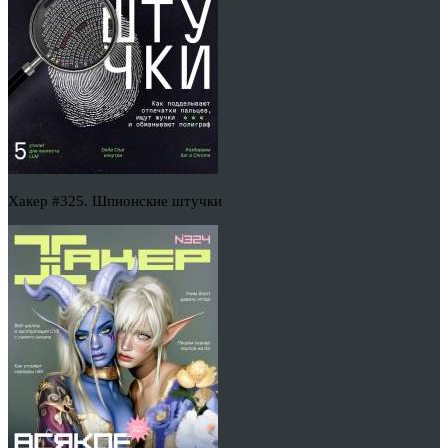
Хакер #325. Шпионские штучки