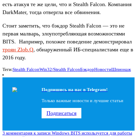
есть атакуя те же цели, что и Stealth Falcon. Компания
DarkMater, тогда отвергла все обвинения.
Стоит заметить, что бэкдор Stealth Falcon — это не
первая малварь, злоупотребляющая возможностями
BITS. Например, похожее поведение демонстрировал
троян Zlob.Q
, обнаруженный ИБ-специалистами еще в
2016 году.
Теги:
Stealth Falcon
Win32/Stealth Falcon
Бэкдор
Новости
Шпионаж
Подпишись на наc в Telegram!
Только важные новости и лучшие статьи
Подписаться
3 комментария
к записи Windows BITS используется для работы