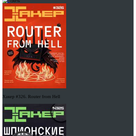
-50%
Хакер #326. Router from Hell