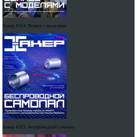
Хакер #324. Всякое с моделями
Хакер #323. Беспроводной самопал