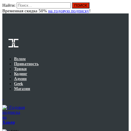
Найти:
Вход
Временная скидка 50%
на годовую подписку
!
Взлом
Приватность
Трюки
Кодинг
Админ
Geek
Магазин
Годовая
подписка
на
Хакер