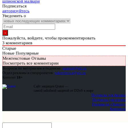
шпионской малвари
Подписаться
авторизуйтесь
Уведомить о
Пожалуйста, войдите, чтобы прокомментировать
3
комментариев
Старые
Новые
Популярные
Межтекстовые Отзывы
Посмотреть все комментарии
Вопросы по материалам и подписке:
support@glc.ru
Отдел рекламы и спецпроектов:
yakovleva.a@glc.ru
Контент
18+
Сайт защищен Qrator —
самой забойной защитой от DDoS в мире
Подписка для физлиц
Подписка для юрлиц
Реклама на «Хакере»
Контакты