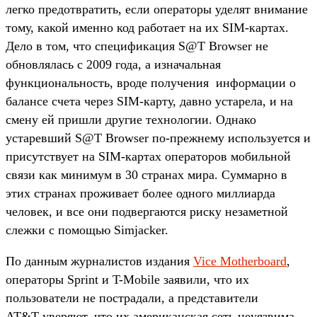
легко предотвратить, если операторы уделят внимание
тому, какой именно код работает на их SIM-картах.
Дело в том, что спецификация S@T Browser не
обновлялась с 2009 года, а изначальная
функциональность, вроде получения информации о
балансе счета через SIM-карту, давно устарела, и на
смену ей пришли другие технологии. Однако
устаревший S@T Browser по-прежнему используется и
присутствует на SIM-картах операторов мобильной
связи как минимум в 30 странах мира. Суммарно в
этих странах проживает более одного миллиарда
человек, и все они подвергаются риску незаметной
слежки с помощью Simjacker.
По данным журналистов издания
Vice Motherboard
,
операторы Sprint и T-Mobile заявили, что их
пользователи не пострадали, а представители
AT&T уверяют, что их американская сеть неуязвима