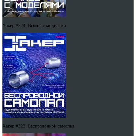
Хакер #324. Всякое с моделями
Хакер #323. Беспроводной самопал