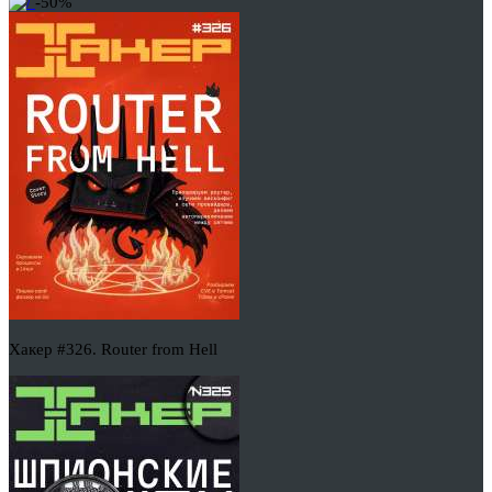
-50%
Хакер #326. Router from Hell