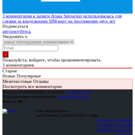
3 комментария
к записи Атака Simjacker использовалась для
слежки за владельцами SIM-карт на протяжении двух лет
Подписаться
авторизуйтесь
Уведомить о
Пожалуйста, войдите, чтобы прокомментировать
3
комментариев
Старые
Новые
Популярные
Межтекстовые Отзывы
Посмотреть все комментарии
Вопросы по материалам и подписке:
support@glc.ru
Отдел рекламы и спецпроектов:
yakovleva.a@glc.ru
Контент
18+
Сайт защищен Qrator —
самой забойной защитой от DDoS в мире
Подписка для физлиц
Подписка для юрлиц
Реклама на «Хакере»
Контакты