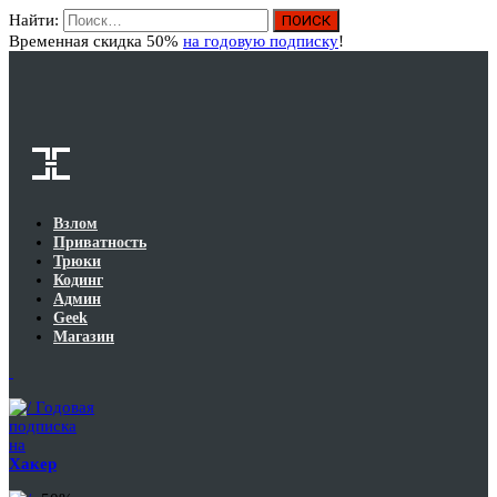
Найти:
Вход
Временная скидка 50%
на годовую подписку
!
Взлом
Приватность
Трюки
Кодинг
Админ
Geek
Магазин
Годовая
подписка
на
Хакер