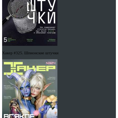
Хакер #325. Шпионские штучки